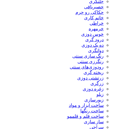
چلنگری
حصیربافی
حکاکی رو چرم
خاتم کاری
خراطی
خرمهره
خوس دوزی
درود گری
ده یک دوزی
دواتگری
رنگ سازی سنتی
رنگرزی سنتی
رودوزی‌های سنتی
ریخته گری
زرتشتی دوزی
زرگری
زغره دوزی
زیلو
زیورسازی
ساخت ابزار و مواد
ساخت رنگها
ساخت قلم و قلممو
ساز سازی
سراجی