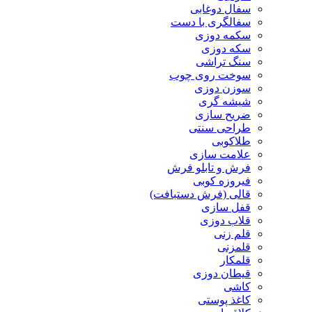
سفال دوغابی
سفالگری با دست
سکمه دوزی
سکه دوزی
سنگ تراشی
سوخت روی چوب
سوزن دوزی
شیشه گری
ضریح سازی
طراحی سنتی
طلاکوبی
علامت سازی
فرش و تابلو فرش
فیروزه کوبی
قالی (فرش دستبافت)
قفل سازی
قلاب دوزی
قلم زنی
قلمزنی
قلمکار
قیطان دوزی
کاشی
کاغذ پوستی