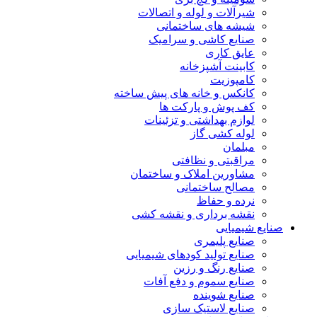
شیرآلات و لوله و اتصالات
شیشه های ساختمانی
صنایع کاشی و سرامیک
عایق کاری
کابینت آشپزخانه
کامپوزیت
کانکس و خانه های پیش ساخته
کف پوش و پارکت ها
لوازم بهداشتی و تزئینات
لوله کشی گاز
مبلمان
مراقبتی و نظافتی
مشاورین املاک و ساختمان
مصالح ساختمانی
نرده و حفاظ
نقشه برداری و نقشه کشی
صنایع شیمیایی
صنایع پلیمری
صنایع تولید کودهای شیمیایی
صنایع رنگ و رزین
صنایع سموم و دفع آفات
صنایع شوینده
صنایع لاستیک سازی