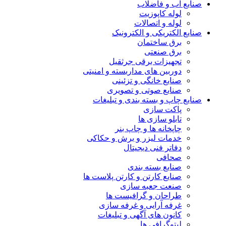
صنایع آب و فاضلاب
لوله کاپوزیت
لوله و اتصالات
صنایع الکتریکی و الکترونیک
برق ساختمان
برق صنعتی
تجهیزات برقی جرثقیل
دوربین های مداربسته و امنیتی
صنایع خانگی و تزئینی
صنایع صوتی و تصویری
صنایع چاپ و بسته بندی و تبلیغات
پاکت سازی
تابلو سازی ها
چاپخانه ها و چاپ بنر
خدمات لیزر و برش و حکاکی
دفاتر فنی دیجیتال
صحافی
صنایع بسته بندی
صنایع کارتن و کارتن پلاست ها
صنعت جعبه سازی
طراحان و گرافیست ها
غرفه آرایی و غرفه سازی
کانون های آگهی و تبلیغات
لیتوگرافی ها