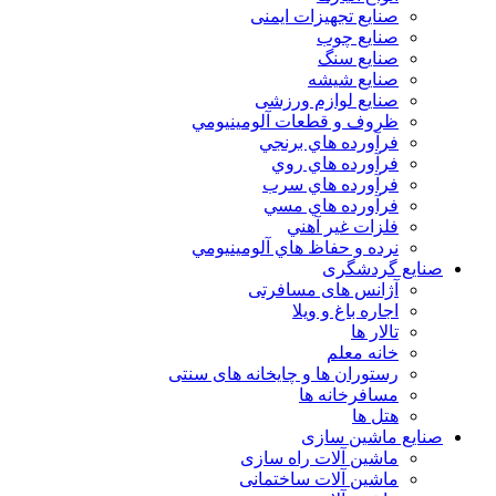
صنایع تجهیزات ایمنی
صنایع چوب
صنایع سنگ
صنایع شیشه
صنایع لوازم ورزشی
ظروف و قطعات آلومينيومي
فرآورده هاي برنجي
فرآورده هاي روي
فرآورده هاي سرب
فرآورده هاي مسي
فلزات غير آهني
نرده و حفاظ هاي آلومينيومي
صنایع گردشگری
آژانس های مسافرتی
اجاره باغ و ویلا
تالار ها
خانه معلم
رستوران ها و چایخانه های سنتی
مسافرخانه ها
هتل ها
صنایع ماشین سازی
ماشین آلات راه سازی
ماشین آلات ساختمانی