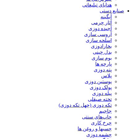
هدایای تبلیغاتی
صنایع دستی
آبگینه
آثار چرمی
آجیده دوزی
آروسی سازی
اسلحه سازی
بخارادوزی
بدل چینی
بوم سازی
پارچه ها
پته دوزی
پلاس
پوستین دوزی
پولک دوزی
پیله دوزی
تخته صیقلی
تکه دوزی (چهل تکه دوزی)
جاجیم
چاپ‌های سنتی
چرخ کاری
چسبها و روغن ها
چشمه دوزی