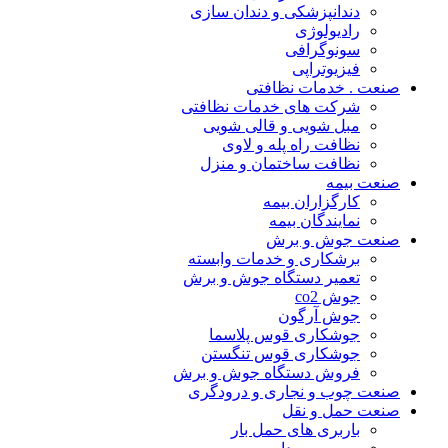
دندانپزشکی و دندان سازی
رادیولوژی
سونوگرافی
فیزیوتراپی
صنعت . خدمات نظافتی
شرکت های خدمات نظافتی
مبل شویی و قالی شویی
نظافت راه پله و لاوی
نظافت ساختمان و منزل
صنعت بیمه
کارگزاران بیمه
نمایندگان بیمه
صنعت جوش و برش
برشکاری و خدمات وابسته
تعمیر دستگاه جوش و برش
جوش co2
جوش آرگون
جوشکاری قوس پلاسما
جوشکاری قوس تنگستن
فروش دستگاه جوش و برش
صنعت چوب و نجاری و درودگری
صنعت حمل و نقل
باربری های حمل بار