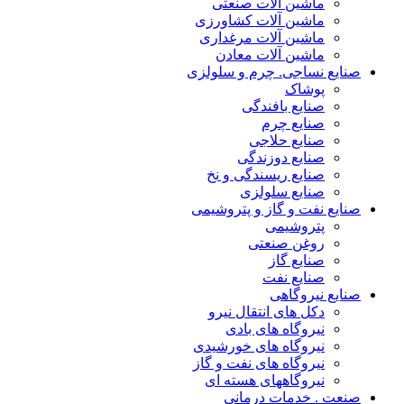
ماشین آلات صنعتی
ماشین آلات کشاورزی
ماشین آلات مرغداری
ماشین آلات معادن
صنایع نساجی. چرم و سلولزی
پوشاک
صنایع بافندگی
صنایع چرم
صنایع حلاجی
صنایع دوزندگی
صنایع ریسندگی و نخ
صنایع سلولزی
صنایع نفت و گاز و پتروشیمی
پتروشیمی
روغن صنعتی
صنایع گاز
صنایع نفت
صنایع نیروگاهی
دکل های انتقال نیرو
نیروگاه های بادی
نیروگاه های خورشیدی
نیروگاه های نفت و گاز
نیروگاههای هسته ای
صنعت . خدمات درمانی