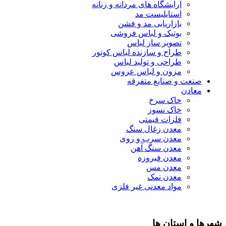
آرایشگاه های مردانه و زنانه
استایلیست مد
بازاریابی مد و فشن
بوتیک و لباس فروشی
تصویر ساز لباس
طراح و سازنده لباس کوتور
طراحی و تولید لباس
مزون و لباس عروس
صنعت و صنایع متفرقه
معادن
خاک سرخ
خاک نسوز
فلزات قیمتی
معدن زغال سنگ
معدن سرب و روی
معدن سنگ آهن
معدن فیروزه
معدن مس
معدن نمک
مواد معدنی غیر فلزی
شهرها و استان ها