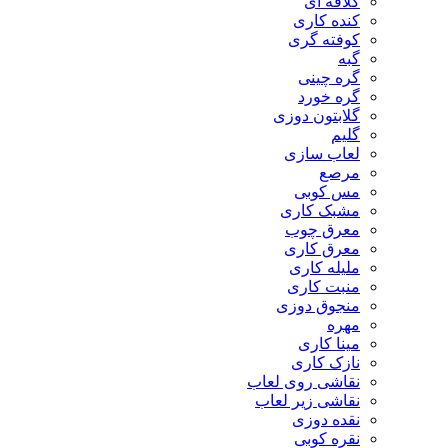
کلاقه ای
کنده کاری
کوفته گری
گبه
گره چینی
گره خورد
گلابتون دوزی
گلیم
لعاب سازی
مرصع
مس کوبی
مشبک کاری
معرق چوب
معرق کاری
مليله کاری
منبت کاری
منجوق دوزی
مهره
مینا کاری
نازک کاری
نقاشی روی لعاب
نقاشی زیر لعاب
نقده دوزی
نقره کوبی