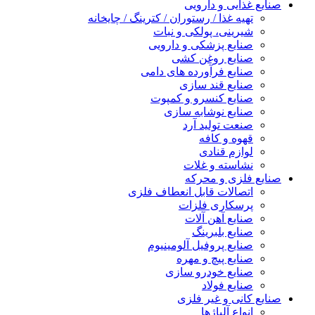
صنایع غذایی و دارویی
تهیه غذا / رستوران / کترینگ / چایخانه
شیرینی، پولکی و نبات
صنایع پزشکی و دارویی
صنایع روغن کشی
صنایع فرآورده های دامی
صنایع قند سازی
صنایع کنسرو و کمپوت
صنایع نوشابه سازی
صنعت تولید آرد
قهوه و کافه
لوازم قنادی
نشاسته و غلات
صنایع فلزی و محرکه
اتصالات قابل انعطاف فلزی
پرسکاری فلزات
صنایع آهن آلات
صنایع بلبرینگ
صنایع پروفیل آلومینیوم
صنایع پیچ و مهره
صنایع خودرو سازی
صنایع فولاد
صنایع کانی و غیر فلزی
انواع آلياژها