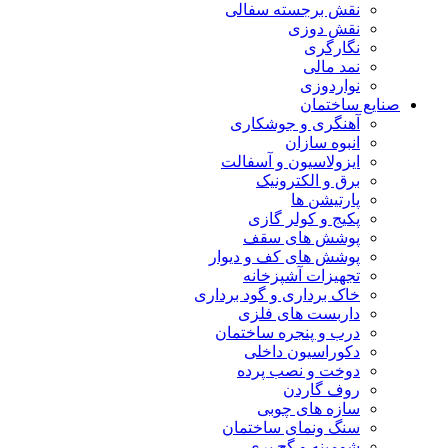
نقش برجسته سفالی
نقش دوزی
نگارگری
نمد مالی
نواردوزی
صنایع ساختمان
آهنگری و جوشکاری
انبوه سازان
ایزولاسیون و آسفالت
برق و الکترونیک
پارتیشن ها
پکیج و کولر گازی
پوشش های سقف
پوشش های کف و دیوار
تجهیزات آشپزخانه
خاک برداری و گود برداری
داربست های فلزی
درب و پنجره ساختمان
دکوراسیون داخلی
دوخت و نصب پرده
روف گاردن
سازه های چوبی
سنگ ونمای ساختمان
شومینه و گچ بری