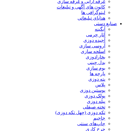
غرفه آرایی و غرفه سازی
کانون های آگهی و تبلیغات
لیتوگرافی ها
هدایای تبلیغاتی
صنایع دستی
آبگینه
آثار چرمی
آجیده دوزی
آروسی سازی
اسلحه سازی
بخارادوزی
بدل چینی
بوم سازی
پارچه ها
پته دوزی
پلاس
پوستین دوزی
پولک دوزی
پیله دوزی
تخته صیقلی
تکه دوزی (چهل تکه دوزی)
جاجیم
چاپ‌های سنتی
چرخ کاری