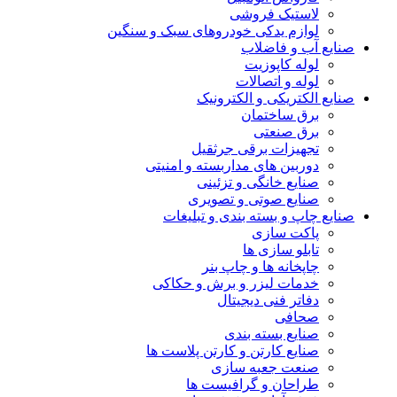
لاستیک فروشی
لوازم یدکی خودروهای سبک و سنگین
صنایع آب و فاضلاب
لوله کاپوزیت
لوله و اتصالات
صنایع الکتریکی و الکترونیک
برق ساختمان
برق صنعتی
تجهیزات برقی جرثقیل
دوربین های مداربسته و امنیتی
صنایع خانگی و تزئینی
صنایع صوتی و تصویری
صنایع چاپ و بسته بندی و تبلیغات
پاکت سازی
تابلو سازی ها
چاپخانه ها و چاپ بنر
خدمات لیزر و برش و حکاکی
دفاتر فنی دیجیتال
صحافی
صنایع بسته بندی
صنایع کارتن و کارتن پلاست ها
صنعت جعبه سازی
طراحان و گرافیست ها