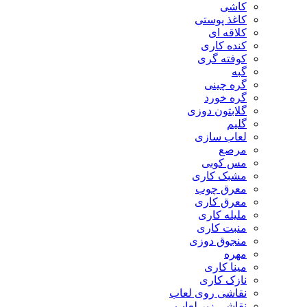
کاشی
کاغذ پوستی
کلاقه ای
کنده کاری
کوفته گری
گبه
گره چینی
گره خورد
گلابتون دوزی
گلیم
لعاب سازی
مرصع
مس کوبی
مشبک کاری
معرق چوب
معرق کاری
مليله کاری
منبت کاری
منجوق دوزی
مهره
مینا کاری
نازک کاری
نقاشی روی لعاب
نقاشی زیر لعاب