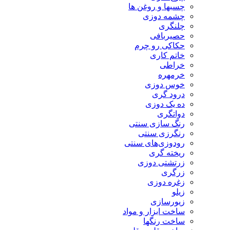
چسبها و روغن ها
چشمه دوزی
چلنگری
حصیربافی
حکاکی رو چرم
خاتم کاری
خراطی
خرمهره
خوس دوزی
درود گری
ده یک دوزی
دواتگری
رنگ سازی سنتی
رنگرزی سنتی
رودوزی‌های سنتی
ریخته گری
زرتشتی دوزی
زرگری
زغره دوزی
زیلو
زیورسازی
ساخت ابزار و مواد
ساخت رنگها