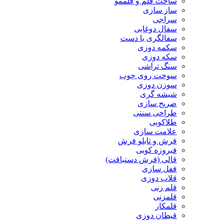
ساخت قلم و قلممو
ساز سازی
سراجی
سفال دوغابی
سفالگری با دست
سکمه دوزی
سکه دوزی
سنگ تراشی
سوخت روی چوب
سوزن دوزی
شیشه گری
ضریح سازی
طراحی سنتی
طلاکوبی
علامت سازی
فرش و تابلو فرش
فیروزه کوبی
قالی (فرش دستبافت)
قفل سازی
قلاب دوزی
قلم زنی
قلمزنی
قلمکار
قیطان دوزی