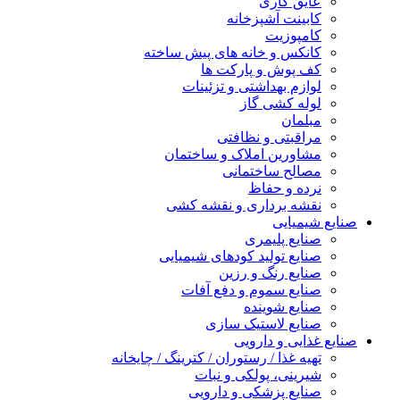
عایق کاری
کابینت آشپزخانه
کامپوزیت
کانکس و خانه های پیش ساخته
کف پوش و پارکت ها
لوازم بهداشتی و تزئینات
لوله کشی گاز
مبلمان
مراقبتی و نظافتی
مشاورین املاک و ساختمان
مصالح ساختمانی
نرده و حفاظ
نقشه برداری و نقشه کشی
صنایع شیمیایی
صنایع پلیمری
صنایع تولید کودهای شیمیایی
صنایع رنگ و رزین
صنایع سموم و دفع آفات
صنایع شوینده
صنایع لاستیک سازی
صنایع غذایی و دارویی
تهیه غذا / رستوران / کترینگ / چایخانه
شیرینی، پولکی و نبات
صنایع پزشکی و دارویی