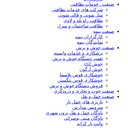
صنعت . خدمات نظافتی
شرکت های خدمات نظافتی
مبل شویی و قالی شویی
نظافت راه پله و لاوی
نظافت ساختمان و منزل
صنعت بیمه
کارگزاران بیمه
نمایندگان بیمه
صنعت جوش و برش
برشکاری و خدمات وابسته
تعمیر دستگاه جوش و برش
جوش co2
جوش آرگون
جوشکاری قوس پلاسما
جوشکاری قوس تنگستن
فروش دستگاه جوش و برش
صنعت چوب و نجاری و درودگری
صنعت حمل و نقل
باربری های حمل بار
سرویس مدارس
ناوگان حمل و نقل برون شهری
ناوگان مینی بوسرانی
وانت بار کرایه