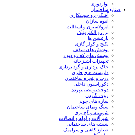
نواردوزی
صنایع ساختمان
آهنگری و جوشکاری
انبوه سازان
ایزولاسیون و آسفالت
برق و الکترونیک
پارتیشن ها
پکیج و کولر گازی
پوشش های سقف
پوشش های کف و دیوار
تجهیزات آشپزخانه
خاک برداری و گود برداری
داربست های فلزی
درب و پنجره ساختمان
دکوراسیون داخلی
دوخت و نصب پرده
روف گاردن
سازه های چوبی
سنگ ونمای ساختمان
شومینه و گچ بری
شیرآلات و لوله و اتصالات
شیشه های ساختمانی
صنایع کاشی و سرامیک