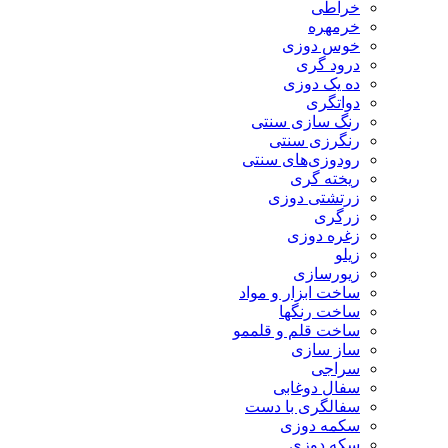
خراطی
خرمهره
خوس دوزی
درود گری
ده یک دوزی
دواتگری
رنگ سازی سنتی
رنگرزی سنتی
رودوزی‌های سنتی
ریخته گری
زرتشتی دوزی
زرگری
زغره دوزی
زیلو
زیورسازی
ساخت ابزار و مواد
ساخت رنگها
ساخت قلم و قلممو
ساز سازی
سراجی
سفال دوغابی
سفالگری با دست
سکمه دوزی
سکه دوزی