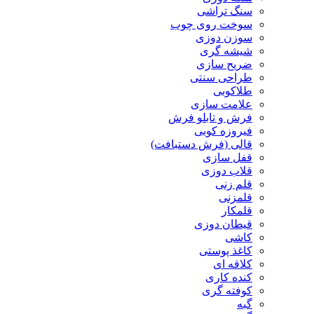
سنگ تراشی
سوخت روی چوب
سوزن دوزی
شیشه گری
ضریح سازی
طراحی سنتی
طلاکوبی
علامت سازی
فرش و تابلو فرش
فیروزه کوبی
قالی (فرش دستبافت)
قفل سازی
قلاب دوزی
قلم زنی
قلمزنی
قلمکار
قیطان دوزی
کاشی
کاغذ پوستی
کلاقه ای
کنده کاری
کوفته گری
گبه