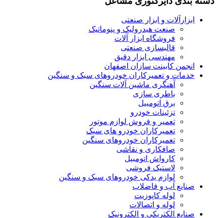
دسته بندی دایرکتوری مشاغل
ابزارآلات و ابزار صنعتی
صنعت هیدرولیک و پنوماتیک
فروشگاه ابزار آلات
قالبسازی صنعتی
مهندسی ابزار دقیق
انجمن کابینت سازان اصفهان
خدمات و تعمیرکاران خودروهای سبک و سنگین
آهنگری ماشین آلات سنگین
باطری سازی
برق اتومبیل
تزئینات خودرو
تعمیر و فروش لوازم موتور
تعمیرکاران خودرو های سبک
تعمیرکاران خودروهای سنگین
صافکاری و نقاشی
کارواش اتومبیل
لاستیک فروشی
لوازم یدکی خودروهای سبک و سنگین
صنایع آب و فاضلاب
لوله کاپوزیت
لوله و اتصالات
صنایع الکتریکی و الکترونیک