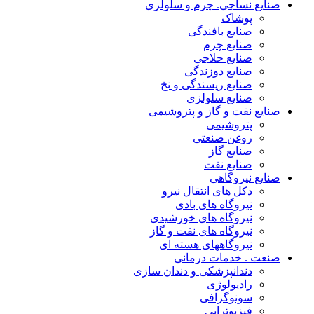
صنایع نساجی. چرم و سلولزی
پوشاک
صنایع بافندگی
صنایع چرم
صنایع حلاجی
صنایع دوزندگی
صنایع ریسندگی و نخ
صنایع سلولزی
صنایع نفت و گاز و پتروشیمی
پتروشیمی
روغن صنعتی
صنایع گاز
صنایع نفت
صنایع نیروگاهی
دکل های انتقال نیرو
نیروگاه های بادی
نیروگاه های خورشیدی
نیروگاه های نفت و گاز
نیروگاههای هسته ای
صنعت . خدمات درمانی
دندانپزشکی و دندان سازی
رادیولوژی
سونوگرافی
فیزیوتراپی