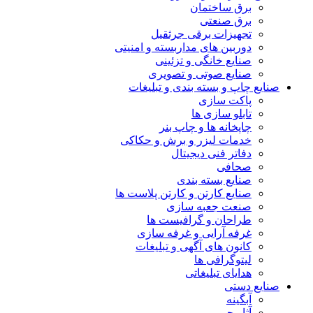
برق ساختمان
برق صنعتی
تجهیزات برقی جرثقیل
دوربین های مداربسته و امنیتی
صنایع خانگی و تزئینی
صنایع صوتی و تصویری
صنایع چاپ و بسته بندی و تبلیغات
پاکت سازی
تابلو سازی ها
چاپخانه ها و چاپ بنر
خدمات لیزر و برش و حکاکی
دفاتر فنی دیجیتال
صحافی
صنایع بسته بندی
صنایع کارتن و کارتن پلاست ها
صنعت جعبه سازی
طراحان و گرافیست ها
غرفه آرایی و غرفه سازی
کانون های آگهی و تبلیغات
لیتوگرافی ها
هدایای تبلیغاتی
صنایع دستی
آبگینه
آثار چرمی