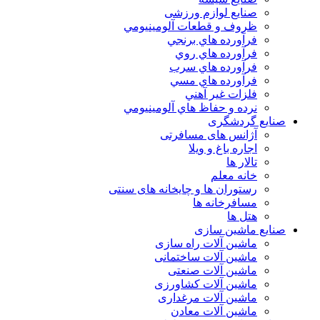
صنایع لوازم ورزشی
ظروف و قطعات آلومينيومي
فرآورده هاي برنجي
فرآورده هاي روي
فرآورده هاي سرب
فرآورده هاي مسي
فلزات غير آهني
نرده و حفاظ هاي آلومينيومي
صنایع گردشگری
آژانس های مسافرتی
اجاره باغ و ویلا
تالار ها
خانه معلم
رستوران ها و چایخانه های سنتی
مسافرخانه ها
هتل ها
صنایع ماشین سازی
ماشین آلات راه سازی
ماشین آلات ساختمانی
ماشین آلات صنعتی
ماشین آلات کشاورزی
ماشین آلات مرغداری
ماشین آلات معادن