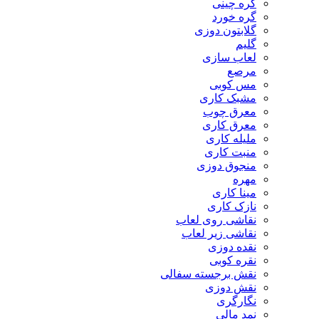
گره چینی
گره خورد
گلابتون دوزی
گلیم
لعاب سازی
مرصع
مس کوبی
مشبک کاری
معرق چوب
معرق کاری
مليله کاری
منبت کاری
منجوق دوزی
مهره
مینا کاری
نازک کاری
نقاشی روی لعاب
نقاشی زیر لعاب
نقده دوزی
نقره کوبی
نقش برجسته سفالی
نقش دوزی
نگارگری
نمد مالی