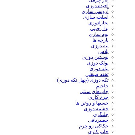
آجیده دوزی
آروسی سازی
اسلحه سازی
بخارادوزی
بدل چینی
بوم سازی
پارچه ها
پته دوزی
پلاس
پوستین دوزی
پولک دوزی
پیله دوزی
تخته صیقلی
تکه دوزی (چهل تکه دوزی)
جاجیم
چاپ‌های سنتی
چرخ کاری
چسبها و روغن ها
چشمه دوزی
چلنگری
حصیربافی
حکاکی رو چرم
خاتم کاری