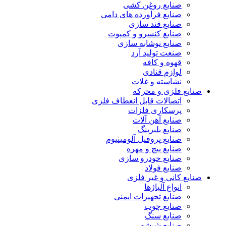
صنایع روغن کشی
صنایع فرآورده های دامی
صنایع قند سازی
صنایع کنسرو و کمپوت
صنایع نوشابه سازی
صنعت تولید آرد
قهوه و کافه
لوازم قنادی
نشاسته و غلات
صنایع فلزی و محرکه
اتصالات قابل انعطاف فلزی
پرسکاری فلزات
صنایع آهن آلات
صنایع بلبرینگ
صنایع پروفیل آلومینیوم
صنایع پیچ و مهره
صنایع خودرو سازی
صنایع فولاد
صنایع کانی و غیر فلزی
انواع آلياژها
صنایع تجهیزات ایمنی
صنایع چوب
صنایع سنگ
صنایع شیشه