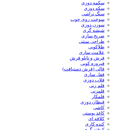
سکمه دوزی
سکه دوزی
سنگ تراشی
سوخت روی چوب
سوزن دوزی
شیشه گری
ضریح سازی
طراحی سنتی
طلاکوبی
علامت سازی
فرش و تابلو فرش
فیروزه کوبی
قالی (فرش دستبافت)
قفل سازی
قلاب دوزی
قلم زنی
قلمزنی
قلمکار
قیطان دوزی
کاشی
کاغذ پوستی
کلاقه ای
کنده کاری
کوفته گری