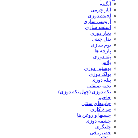
آبگینه
آثار چرمی
آجیده دوزی
آروسی سازی
اسلحه سازی
بخارادوزی
بدل چینی
بوم سازی
پارچه ها
پته دوزی
پلاس
پوستین دوزی
پولک دوزی
پیله دوزی
تخته صیقلی
تکه دوزی (چهل تکه دوزی)
جاجیم
چاپ‌های سنتی
چرخ کاری
چسبها و روغن ها
چشمه دوزی
چلنگری
حصیربافی