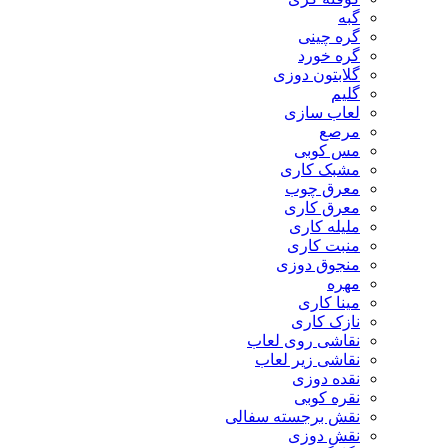
گبه
گره چینی
گره خورد
گلابتون دوزی
گلیم
لعاب سازی
مرصع
مس کوبی
مشبک کاری
معرق چوب
معرق کاری
مليله کاری
منبت کاری
منجوق دوزی
مهره
مینا کاری
نازک کاری
نقاشی روی لعاب
نقاشی زیر لعاب
نقده دوزی
نقره کوبی
نقش برجسته سفالی
نقش دوزی