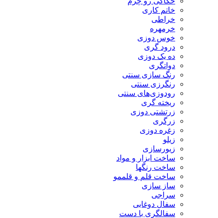
حکاکی رو چرم
خاتم کاری
خراطی
خرمهره
خوس دوزی
درود گری
ده یک دوزی
دواتگری
رنگ سازی سنتی
رنگرزی سنتی
رودوزی‌های سنتی
ریخته گری
زرتشتی دوزی
زرگری
زغره دوزی
زیلو
زیورسازی
ساخت ابزار و مواد
ساخت رنگها
ساخت قلم و قلممو
ساز سازی
سراجی
سفال دوغابی
سفالگری با دست