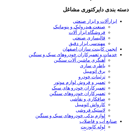
دسته بندی دایرکتوری مشاغل
ابزارآلات و ابزار صنعتی
صنعت هیدرولیک و پنوماتیک
فروشگاه ابزار آلات
قالبسازی صنعتی
مهندسی ابزار دقیق
انجمن کابینت سازان اصفهان
خدمات و تعمیرکاران خودروهای سبک و سنگین
آهنگری ماشین آلات سنگین
باطری سازی
برق اتومبیل
تزئینات خودرو
تعمیر و فروش لوازم موتور
تعمیرکاران خودرو های سبک
تعمیرکاران خودروهای سنگین
صافکاری و نقاشی
کارواش اتومبیل
لاستیک فروشی
لوازم یدکی خودروهای سبک و سنگین
صنایع آب و فاضلاب
لوله کاپوزیت