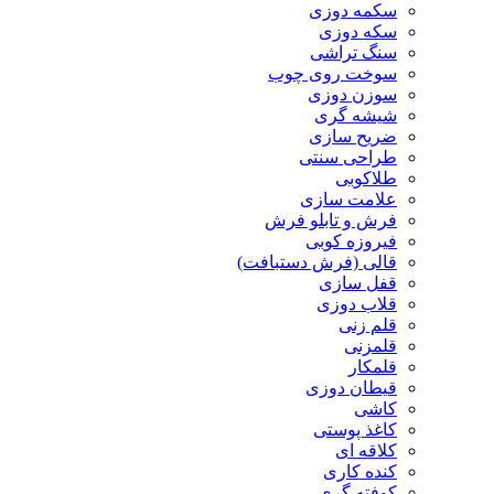
سکمه دوزی
سکه دوزی
سنگ تراشی
سوخت روی چوب
سوزن دوزی
شیشه گری
ضریح سازی
طراحی سنتی
طلاکوبی
علامت سازی
فرش و تابلو فرش
فیروزه کوبی
قالی (فرش دستبافت)
قفل سازی
قلاب دوزی
قلم زنی
قلمزنی
قلمکار
قیطان دوزی
کاشی
کاغذ پوستی
کلاقه ای
کنده کاری
کوفته گری