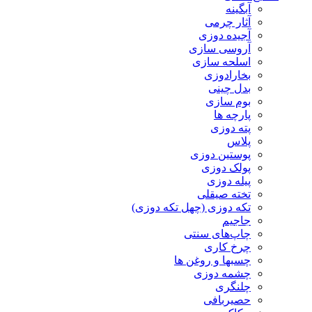
آبگینه
آثار چرمی
آجیده دوزی
آروسی سازی
اسلحه سازی
بخارادوزی
بدل چینی
بوم سازی
پارچه ها
پته دوزی
پلاس
پوستین دوزی
پولک دوزی
پیله دوزی
تخته صیقلی
تکه دوزی (چهل تکه دوزی)
جاجیم
چاپ‌های سنتی
چرخ کاری
چسبها و روغن ها
چشمه دوزی
چلنگری
حصیربافی