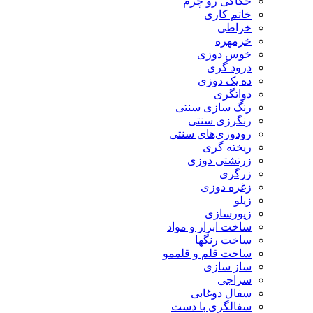
حکاکی رو چرم
خاتم کاری
خراطی
خرمهره
خوس دوزی
درود گری
ده یک دوزی
دواتگری
رنگ سازی سنتی
رنگرزی سنتی
رودوزی‌های سنتی
ریخته گری
زرتشتی دوزی
زرگری
زغره دوزی
زیلو
زیورسازی
ساخت ابزار و مواد
ساخت رنگها
ساخت قلم و قلممو
ساز سازی
سراجی
سفال دوغابی
سفالگری با دست