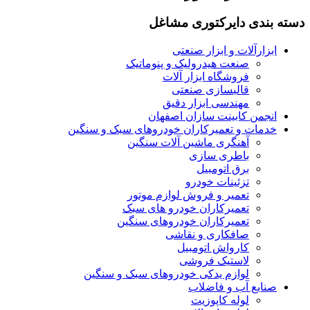
دسته بندی دایرکتوری مشاغل
ابزارآلات و ابزار صنعتی
صنعت هیدرولیک و پنوماتیک
فروشگاه ابزار آلات
قالبسازی صنعتی
مهندسی ابزار دقیق
انجمن کابینت سازان اصفهان
خدمات و تعمیرکاران خودروهای سبک و سنگین
آهنگری ماشین آلات سنگین
باطری سازی
برق اتومبیل
تزئینات خودرو
تعمیر و فروش لوازم موتور
تعمیرکاران خودرو های سبک
تعمیرکاران خودروهای سنگین
صافکاری و نقاشی
کارواش اتومبیل
لاستیک فروشی
لوازم یدکی خودروهای سبک و سنگین
صنایع آب و فاضلاب
لوله کاپوزیت