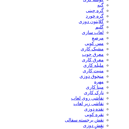
گبه
گره چینی
گره خورد
گلابتون دوزی
گلیم
لعاب سازی
مرصع
مس کوبی
مشبک کاری
معرق چوب
معرق کاری
مليله کاری
منبت کاری
منجوق دوزی
مهره
مینا کاری
نازک کاری
نقاشی روی لعاب
نقاشی زیر لعاب
نقده دوزی
نقره کوبی
نقش برجسته سفالی
نقش دوزی