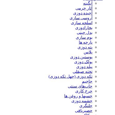
آبگینه
آثار چرمی
آجیده دوزی
آروسی سازی
اسلحه سازی
بخارادوزی
بدل چینی
بوم سازی
پارچه ها
پته دوزی
پلاس
پوستین دوزی
پولک دوزی
پیله دوزی
تخته صیقلی
تکه دوزی (چهل تکه دوزی)
جاجیم
چاپ‌های سنتی
چرخ کاری
چسبها و روغن ها
چشمه دوزی
چلنگری
حصیربافی