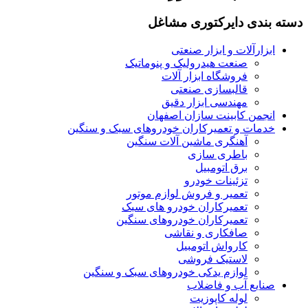
دسته بندی دایرکتوری مشاغل
ابزارآلات و ابزار صنعتی
صنعت هیدرولیک و پنوماتیک
فروشگاه ابزار آلات
قالبسازی صنعتی
مهندسی ابزار دقیق
انجمن کابینت سازان اصفهان
خدمات و تعمیرکاران خودروهای سبک و سنگین
آهنگری ماشین آلات سنگین
باطری سازی
برق اتومبیل
تزئینات خودرو
تعمیر و فروش لوازم موتور
تعمیرکاران خودرو های سبک
تعمیرکاران خودروهای سنگین
صافکاری و نقاشی
کارواش اتومبیل
لاستیک فروشی
لوازم یدکی خودروهای سبک و سنگین
صنایع آب و فاضلاب
لوله کاپوزیت