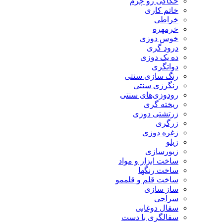
حکاکی رو چرم
خاتم کاری
خراطی
خرمهره
خوس دوزی
درود گری
ده یک دوزی
دواتگری
رنگ سازی سنتی
رنگرزی سنتی
رودوزی‌های سنتی
ریخته گری
زرتشتی دوزی
زرگری
زغره دوزی
زیلو
زیورسازی
ساخت ابزار و مواد
ساخت رنگها
ساخت قلم و قلممو
ساز سازی
سراجی
سفال دوغابی
سفالگری با دست