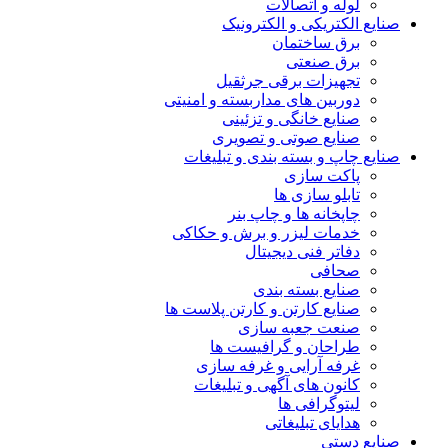
لوله و اتصالات
صنایع الکتریکی و الکترونیک
برق ساختمان
برق صنعتی
تجهیزات برقی جرثقیل
دوربین های مداربسته و امنیتی
صنایع خانگی و تزئینی
صنایع صوتی و تصویری
صنایع چاپ و بسته بندی و تبلیغات
پاکت سازی
تابلو سازی ها
چاپخانه ها و چاپ بنر
خدمات لیزر و برش و حکاکی
دفاتر فنی دیجیتال
صحافی
صنایع بسته بندی
صنایع کارتن و کارتن پلاست ها
صنعت جعبه سازی
طراحان و گرافیست ها
غرفه آرایی و غرفه سازی
کانون های آگهی و تبلیغات
لیتوگرافی ها
هدایای تبلیغاتی
صنایع دستی