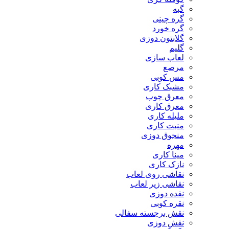
گبه
گره چینی
گره خورد
گلابتون دوزی
گلیم
لعاب سازی
مرصع
مس کوبی
مشبک کاری
معرق چوب
معرق کاری
مليله کاری
منبت کاری
منجوق دوزی
مهره
مینا کاری
نازک کاری
نقاشی روی لعاب
نقاشی زیر لعاب
نقده دوزی
نقره کوبی
نقش برجسته سفالی
نقش دوزی