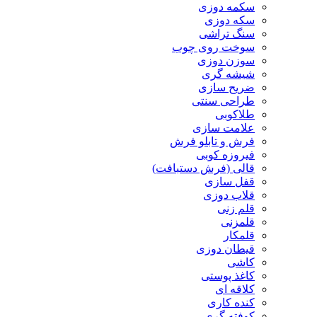
سکمه دوزی
سکه دوزی
سنگ تراشی
سوخت روی چوب
سوزن دوزی
شیشه گری
ضریح سازی
طراحی سنتی
طلاکوبی
علامت سازی
فرش و تابلو فرش
فیروزه کوبی
قالی (فرش دستبافت)
قفل سازی
قلاب دوزی
قلم زنی
قلمزنی
قلمکار
قیطان دوزی
کاشی
کاغذ پوستی
کلاقه ای
کنده کاری
کوفته گری