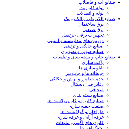
صنایع آب و فاضلاب
لوله کاپوزیت
لوله و اتصالات
صنایع الکتریکی و الکترونیک
برق ساختمان
برق صنعتی
تجهیزات برقی جرثقیل
دوربین های مداربسته و امنیتی
صنایع خانگی و تزئینی
صنایع صوتی و تصویری
صنایع چاپ و بسته بندی و تبلیغات
پاکت سازی
تابلو سازی ها
چاپخانه ها و چاپ بنر
خدمات لیزر و برش و حکاکی
دفاتر فنی دیجیتال
صحافی
صنایع بسته بندی
صنایع کارتن و کارتن پلاست ها
صنعت جعبه سازی
طراحان و گرافیست ها
غرفه آرایی و غرفه سازی
کانون های آگهی و تبلیغات
لیتوگرافی ها