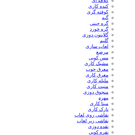
کلاقه ای
کنده کاری
کوفته گری
گبه
گره چینی
گره خورد
گلابتون دوزی
گلیم
لعاب سازی
مرصع
مس کوبی
مشبک کاری
معرق چوب
معرق کاری
مليله کاری
منبت کاری
منجوق دوزی
مهره
مینا کاری
نازک کاری
نقاشی روی لعاب
نقاشی زیر لعاب
نقده دوزی
نقره کوبی