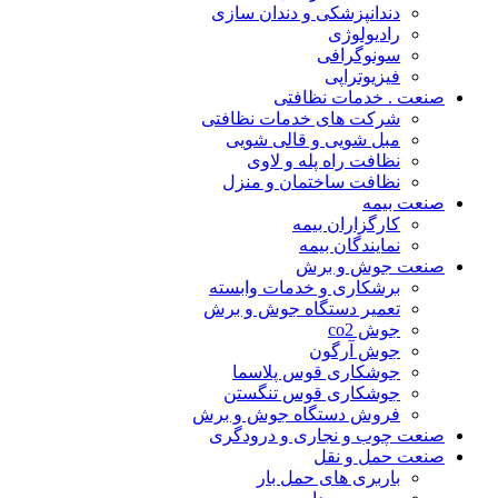
دندانپزشکی و دندان سازی
رادیولوژی
سونوگرافی
فیزیوتراپی
صنعت . خدمات نظافتی
شرکت های خدمات نظافتی
مبل شویی و قالی شویی
نظافت راه پله و لاوی
نظافت ساختمان و منزل
صنعت بیمه
کارگزاران بیمه
نمایندگان بیمه
صنعت جوش و برش
برشکاری و خدمات وابسته
تعمیر دستگاه جوش و برش
جوش co2
جوش آرگون
جوشکاری قوس پلاسما
جوشکاری قوس تنگستن
فروش دستگاه جوش و برش
صنعت چوب و نجاری و درودگری
صنعت حمل و نقل
باربری های حمل بار