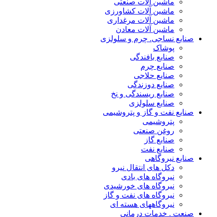
ماشین آلات صنعتی
ماشین آلات کشاورزی
ماشین آلات مرغداری
ماشین آلات معادن
صنایع نساجی. چرم و سلولزی
پوشاک
صنایع بافندگی
صنایع چرم
صنایع حلاجی
صنایع دوزندگی
صنایع ریسندگی و نخ
صنایع سلولزی
صنایع نفت و گاز و پتروشیمی
پتروشیمی
روغن صنعتی
صنایع گاز
صنایع نفت
صنایع نیروگاهی
دکل های انتقال نیرو
نیروگاه های بادی
نیروگاه های خورشیدی
نیروگاه های نفت و گاز
نیروگاههای هسته ای
صنعت . خدمات درمانی