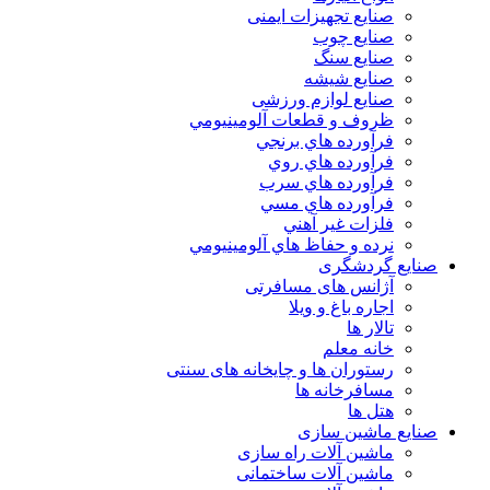
صنایع تجهیزات ایمنی
صنایع چوب
صنایع سنگ
صنایع شیشه
صنایع لوازم ورزشی
ظروف و قطعات آلومينيومي
فرآورده هاي برنجي
فرآورده هاي روي
فرآورده هاي سرب
فرآورده هاي مسي
فلزات غير آهني
نرده و حفاظ هاي آلومينيومي
صنایع گردشگری
آژانس های مسافرتی
اجاره باغ و ویلا
تالار ها
خانه معلم
رستوران ها و چایخانه های سنتی
مسافرخانه ها
هتل ها
صنایع ماشین سازی
ماشین آلات راه سازی
ماشین آلات ساختمانی