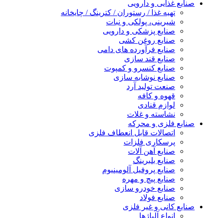
صنایع غذایی و دارویی
تهیه غذا / رستوران / کترینگ / چایخانه
شیرینی، پولکی و نبات
صنایع پزشکی و دارویی
صنایع روغن کشی
صنایع فرآورده های دامی
صنایع قند سازی
صنایع کنسرو و کمپوت
صنایع نوشابه سازی
صنعت تولید آرد
قهوه و کافه
لوازم قنادی
نشاسته و غلات
صنایع فلزی و محرکه
اتصالات قابل انعطاف فلزی
پرسکاری فلزات
صنایع آهن آلات
صنایع بلبرینگ
صنایع پروفیل آلومینیوم
صنایع پیچ و مهره
صنایع خودرو سازی
صنایع فولاد
صنایع کانی و غیر فلزی
انواع آلياژها