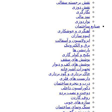
نقش برجسته سفالی
نقش دوزی
نگارگری
نمد مالی
نواردوزی
صنایع ساختمان
آهنگری و جوشکاری
انبوه سازان
ایزولاسیون و آسفالت
برق و الکترونیک
پارتیشن ها
پکیج و کولر گازی
پوشش های سقف
پوشش های کف و دیوار
تجهیزات آشپزخانه
خاک برداری و گود برداری
داربست های فلزی
درب و پنجره ساختمان
دکوراسیون داخلی
دوخت و نصب پرده
روف گاردن
سازه های چوبی
سنگ ونمای ساختمان
شومینه و گچ بری