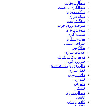
سفال دوغابی
سفالگری با دست
سکمه دوزی
سکه دوزی
سنگ تراشی
سوخت روی چوب
سوزن دوزی
شیشه گری
ضریح سازی
طراحی سنتی
طلاکوبی
علامت سازی
فرش و تابلو فرش
فیروزه کوبی
قالی (فرش دستبافت)
قفل سازی
قلاب دوزی
قلم زنی
قلمزنی
قلمکار
قیطان دوزی
کاشی
کاغذ پوستی