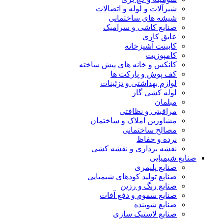
شیرآلات و لوله و اتصالات
شیشه های ساختمانی
صنایع کاشی و سرامیک
عایق کاری
کابینت آشپزخانه
کامپوزیت
کانکس و خانه های پیش ساخته
کف پوش و پارکت ها
لوازم بهداشتی و تزئینات
لوله کشی گاز
مبلمان
مراقبتی و نظافتی
مشاورین املاک و ساختمان
مصالح ساختمانی
نرده و حفاظ
نقشه برداری و نقشه کشی
صنایع شیمیایی
صنایع پلیمری
صنایع تولید کودهای شیمیایی
صنایع رنگ و رزین
صنایع سموم و دفع آفات
صنایع شوینده
صنایع لاستیک سازی