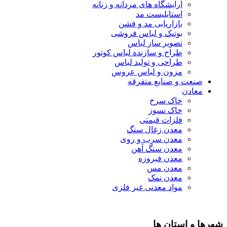
آرایشگاه های مردانه و زنانه
استایلیست مد
بازاریابی مد و فشن
بوتیک و لباس فروشی
تصویر ساز لباس
طراح و سازنده لباس کوتور
طراحی و تولید لباس
مزون و لباس عروس
صنعت و صنایع متفرقه
معادن
خاک سرخ
خاک نسوز
فلزات قیمتی
معدن زغال سنگ
معدن سرب و روی
معدن سنگ آهن
معدن فیروزه
معدن مس
معدن نمک
مواد معدنی غیر فلزی
شهرها و استان ها