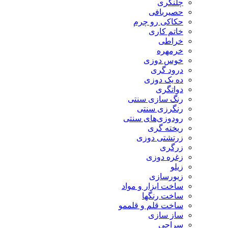
چلنگری
حصیربافی
حکاکی رو چرم
خاتم کاری
خراطی
خرمهره
خوس دوزی
درود گری
ده یک دوزی
دواتگری
رنگ سازی سنتی
رنگرزی سنتی
رودوزی‌های سنتی
ریخته گری
زرتشتی دوزی
زرگری
زغره دوزی
زیلو
زیورسازی
ساخت ابزار و مواد
ساخت رنگها
ساخت قلم و قلممو
ساز سازی
سراجی