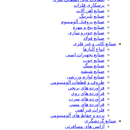
پرسکاری فلزات
صنایع آهن آلات
صنایع بلبرینگ
صنایع پروفیل آلومینیوم
صنایع پیچ و مهره
صنایع خودرو سازی
صنایع فولاد
صنایع کانی و غیر فلزی
انواع آلياژها
صنایع تجهیزات ایمنی
صنایع چوب
صنایع سنگ
صنایع شیشه
صنایع لوازم ورزشی
ظروف و قطعات آلومينيومي
فرآورده هاي برنجي
فرآورده هاي روي
فرآورده هاي سرب
فرآورده هاي مسي
فلزات غير آهني
نرده و حفاظ هاي آلومينيومي
صنایع گردشگری
آژانس های مسافرتی