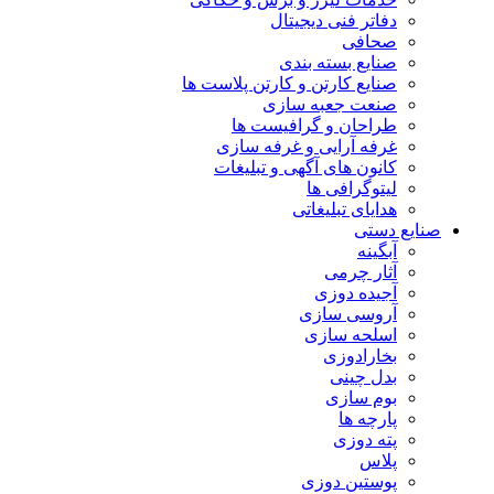
دفاتر فنی دیجیتال
صحافی
صنایع بسته بندی
صنایع کارتن و کارتن پلاست ها
صنعت جعبه سازی
طراحان و گرافیست ها
غرفه آرایی و غرفه سازی
کانون های آگهی و تبلیغات
لیتوگرافی ها
هدایای تبلیغاتی
صنایع دستی
آبگینه
آثار چرمی
آجیده دوزی
آروسی سازی
اسلحه سازی
بخارادوزی
بدل چینی
بوم سازی
پارچه ها
پته دوزی
پلاس
پوستین دوزی