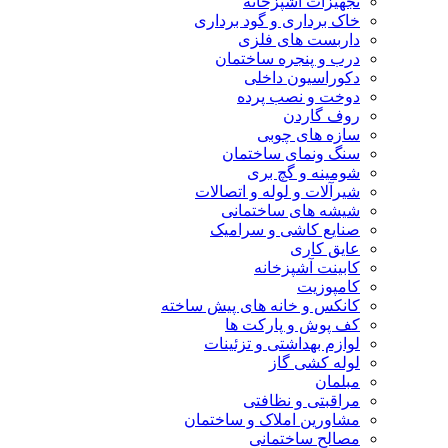
تجهیزات آشپزخانه
خاک برداری و گود برداری
داربست های فلزی
درب و پنجره ساختمان
دکوراسیون داخلی
دوخت و نصب پرده
روف گاردن
سازه های چوبی
سنگ ونمای ساختمان
شومینه و گچ بری
شیرآلات و لوله و اتصالات
شیشه های ساختمانی
صنایع کاشی و سرامیک
عایق کاری
کابینت آشپزخانه
کامپوزیت
کانکس و خانه های پیش ساخته
کف پوش و پارکت ها
لوازم بهداشتی و تزئینات
لوله کشی گاز
مبلمان
مراقبتی و نظافتی
مشاورین املاک و ساختمان
مصالح ساختمانی