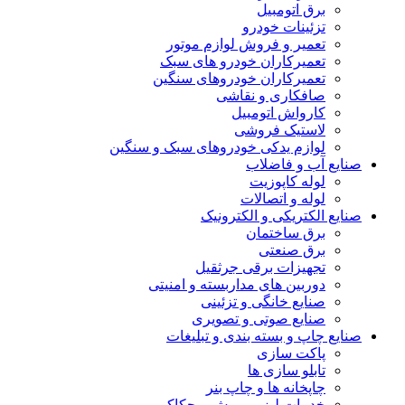
برق اتومبیل
تزئینات خودرو
تعمیر و فروش لوازم موتور
تعمیرکاران خودرو های سبک
تعمیرکاران خودروهای سنگین
صافکاری و نقاشی
کارواش اتومبیل
لاستیک فروشی
لوازم یدکی خودروهای سبک و سنگین
صنایع آب و فاضلاب
لوله کاپوزیت
لوله و اتصالات
صنایع الکتریکی و الکترونیک
برق ساختمان
برق صنعتی
تجهیزات برقی جرثقیل
دوربین های مداربسته و امنیتی
صنایع خانگی و تزئینی
صنایع صوتی و تصویری
صنایع چاپ و بسته بندی و تبلیغات
پاکت سازی
تابلو سازی ها
چاپخانه ها و چاپ بنر
خدمات لیزر و برش و حکاکی