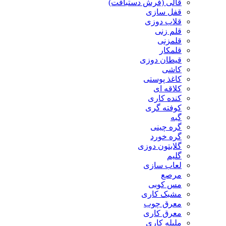
قالی (فرش دستبافت)
قفل سازی
قلاب دوزی
قلم زنی
قلمزنی
قلمکار
قیطان دوزی
کاشی
کاغذ پوستی
کلاقه ای
کنده کاری
کوفته گری
گبه
گره چینی
گره خورد
گلابتون دوزی
گلیم
لعاب سازی
مرصع
مس کوبی
مشبک کاری
معرق چوب
معرق کاری
مليله کاری