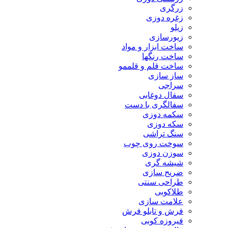
زرگری
زغره دوزی
زیلو
زیورسازی
ساخت ابزار و مواد
ساخت رنگها
ساخت قلم و قلممو
ساز سازی
سراجی
سفال دوغابی
سفالگری با دست
سکمه دوزی
سکه دوزی
سنگ تراشی
سوخت روی چوب
سوزن دوزی
شیشه گری
ضریح سازی
طراحی سنتی
طلاکوبی
علامت سازی
فرش و تابلو فرش
فیروزه کوبی