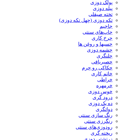
پولک دوزی
پیله دوزی
تخته صیقلی
تکه دوزی (چهل تکه دوزی)
جاجیم
چاپ‌های سنتی
چرخ کاری
چسبها و روغن ها
چشمه دوزی
چلنگری
حصیربافی
حکاکی رو چرم
خاتم کاری
خراطی
خرمهره
خوس دوزی
درود گری
ده یک دوزی
دواتگری
رنگ سازی سنتی
رنگرزی سنتی
رودوزی‌های سنتی
ریخته گری
زرتشتی دوزی