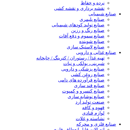
نرده و حفاظ
نقشه برداری و نقشه کشی
صنایع شیمیایی
صنایع پلیمری
صنایع تولید کودهای شیمیایی
صنایع رنگ و رزین
صنایع سموم و دفع آفات
صنایع شوینده
صنایع لاستیک سازی
صنایع غذایی و دارویی
تهیه غذا / رستوران / کترینگ / چایخانه
شیرینی، پولکی و نبات
صنایع پزشکی و دارویی
صنایع روغن کشی
صنایع فرآورده های دامی
صنایع قند سازی
صنایع کنسرو و کمپوت
صنایع نوشابه سازی
صنعت تولید آرد
قهوه و کافه
لوازم قنادی
نشاسته و غلات
صنایع فلزی و محرکه
اتصالات قابل انعطاف فلزی