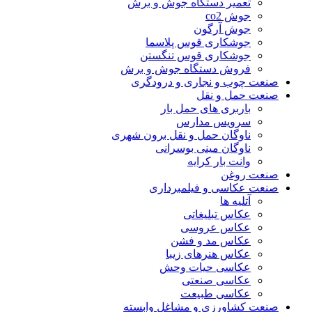
تعمیر دستگاه جوش و برش
جوش co2
جوش آرگون
جوشکاری قوس پلاسما
جوشکاری قوس تنگستن
فروش دستگاه جوش و برش
صنعت چوب و نجاری و درودگری
صنعت حمل و نقل
باربری های حمل بار
سرویس مدارس
ناوگان حمل و نقل برون شهری
ناوگان مینی بوسرانی
وانت بار کرایه
صنعت روغن
صنعت عکاسی و فیلمبرداری
آتلیه ها
عکاس تبلیغاتی
عکاس عروسی
عکاس مد و فشن
عکاس هنرهای زیبا
عکاسی حیات وحش
عکاسی صنعتی
عکاسی طبیعت
صنعت کشاورزی و مشاغل وابسته