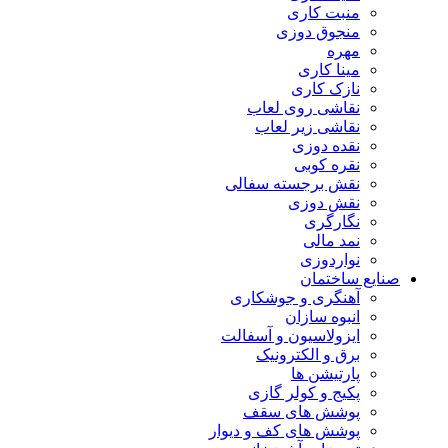
منبت کاری
منجوق دوزی
مهره
مینا کاری
نازک کاری
نقاشی روی لعاب
نقاشی زیر لعاب
نقده دوزی
نقره کوبی
نقش برجسته سفالی
نقش دوزی
نگارگری
نمد مالی
نواردوزی
صنایع ساختمان
آهنگری و جوشکاری
انبوه سازان
ایزولاسیون و آسفالت
برق و الکترونیک
پارتیشن ها
پکیج و کولر گازی
پوشش های سقف
پوشش های کف و دیوار