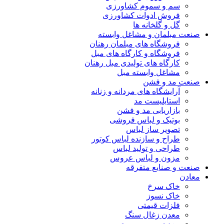
سم و سموم کشاورزی
فروش ادوات کشاورزی
گل و گلخانه ها
صنعت مبلمان و مشاغل وابسته
فروشگاه های مبلمان رهنان
فروشگاه و کارگاه های مبل
کارگاه های تولیدی مبل رهنان
مشاغل وابسته مبل
صنعت مد و فشن
آرایشگاه های مردانه و زنانه
استایلیست مد
بازاریابی مد و فشن
بوتیک و لباس فروشی
تصویر ساز لباس
طراح و سازنده لباس کوتور
طراحی و تولید لباس
مزون و لباس عروس
صنعت و صنایع متفرقه
معادن
خاک سرخ
خاک نسوز
فلزات قیمتی
معدن زغال سنگ