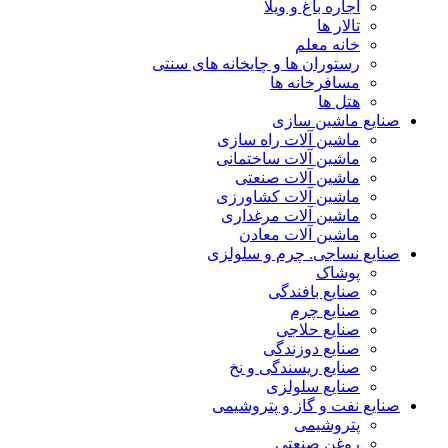
اجاره باغ و ویلا
تالار ها
خانه معلم
رستوران ها و چایخانه های سنتی
مسافرخانه ها
هتل ها
صنایع ماشین سازی
ماشین آلات راه سازی
ماشین آلات ساختمانی
ماشین آلات صنعتی
ماشین آلات کشاورزی
ماشین آلات مرغداری
ماشین آلات معادن
صنایع نساجی. چرم و سلولزی
پوشاک
صنایع بافندگی
صنایع چرم
صنایع حلاجی
صنایع دوزندگی
صنایع ریسندگی و نخ
صنایع سلولزی
صنایع نفت و گاز و پتروشیمی
پتروشیمی
روغن صنعتی