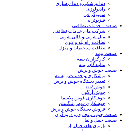
دندانپزشکی و دندان سازی
رادیولوژی
سونوگرافی
فیزیوتراپی
صنعت . خدمات نظافتی
شرکت های خدمات نظافتی
مبل شویی و قالی شویی
نظافت راه پله و لاوی
نظافت ساختمان و منزل
صنعت بیمه
کارگزاران بیمه
نمایندگان بیمه
صنعت جوش و برش
برشکاری و خدمات وابسته
تعمیر دستگاه جوش و برش
جوش co2
جوش آرگون
جوشکاری قوس پلاسما
جوشکاری قوس تنگستن
فروش دستگاه جوش و برش
صنعت چوب و نجاری و درودگری
صنعت حمل و نقل
باربری های حمل بار