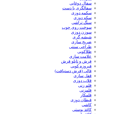
سفال دوغابی
سفالگری با دست
سکمه دوزی
سکه دوزی
سنگ تراشی
سوخت روی چوب
سوزن دوزی
شیشه گری
ضریح سازی
طراحی سنتی
طلاکوبی
علامت سازی
فرش و تابلو فرش
فیروزه کوبی
قالی (فرش دستبافت)
قفل سازی
قلاب دوزی
قلم زنی
قلمزنی
قلمکار
قیطان دوزی
کاشی
کاغذ پوستی