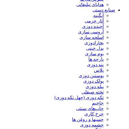
هدایای تبلیغاتی
صنایع دستی
آبگینه
آثار چرمی
آجیده دوزی
آروسی سازی
اسلحه سازی
بخارادوزی
بدل چینی
بوم سازی
پارچه ها
پته دوزی
پلاس
پوستین دوزی
پولک دوزی
پیله دوزی
تخته صیقلی
تکه دوزی (چهل تکه دوزی)
جاجیم
چاپ‌های سنتی
چرخ کاری
چسبها و روغن ها
چشمه دوزی