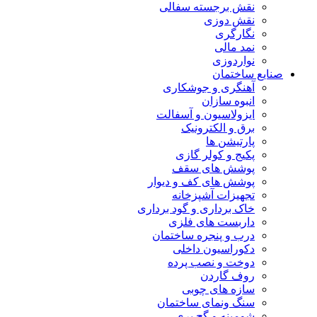
نقش برجسته سفالی
نقش دوزی
نگارگری
نمد مالی
نواردوزی
صنایع ساختمان
آهنگری و جوشکاری
انبوه سازان
ایزولاسیون و آسفالت
برق و الکترونیک
پارتیشن ها
پکیج و کولر گازی
پوشش های سقف
پوشش های کف و دیوار
تجهیزات آشپزخانه
خاک برداری و گود برداری
داربست های فلزی
درب و پنجره ساختمان
دکوراسیون داخلی
دوخت و نصب پرده
روف گاردن
سازه های چوبی
سنگ ونمای ساختمان
شومینه و گچ بری