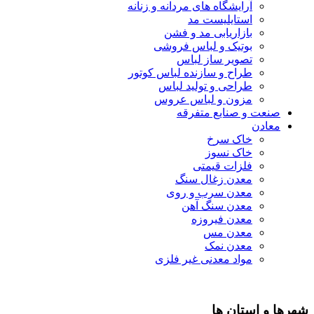
آرایشگاه های مردانه و زنانه
استایلیست مد
بازاریابی مد و فشن
بوتیک و لباس فروشی
تصویر ساز لباس
طراح و سازنده لباس کوتور
طراحی و تولید لباس
مزون و لباس عروس
صنعت و صنایع متفرقه
معادن
خاک سرخ
خاک نسوز
فلزات قیمتی
معدن زغال سنگ
معدن سرب و روی
معدن سنگ آهن
معدن فیروزه
معدن مس
معدن نمک
مواد معدنی غیر فلزی
شهرها و استان ها