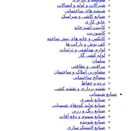
شیرآلات و لوله و اتصالات
شیشه های ساختمانی
صنایع کاشی و سرامیک
عایق کاری
کابینت آشپزخانه
کامپوزیت
کانکس و خانه های پیش ساخته
کف پوش و پارکت ها
لوازم بهداشتی و تزئینات
لوله کشی گاز
مبلمان
مراقبتی و نظافتی
مشاورین املاک و ساختمان
مصالح ساختمانی
نرده و حفاظ
نقشه برداری و نقشه کشی
صنایع شیمیایی
صنایع پلیمری
صنایع تولید کودهای شیمیایی
صنایع رنگ و رزین
صنایع سموم و دفع آفات
صنایع شوینده
صنایع لاستیک سازی