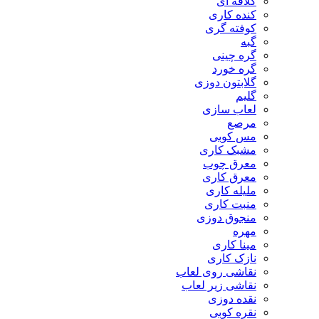
کلاقه ای
کنده کاری
کوفته گری
گبه
گره چینی
گره خورد
گلابتون دوزی
گلیم
لعاب سازی
مرصع
مس کوبی
مشبک کاری
معرق چوب
معرق کاری
مليله کاری
منبت کاری
منجوق دوزی
مهره
مینا کاری
نازک کاری
نقاشی روی لعاب
نقاشی زیر لعاب
نقده دوزی
نقره کوبی