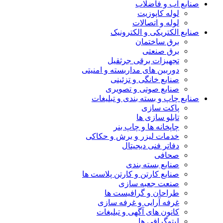
صنایع آب و فاضلاب
لوله کاپوزیت
لوله و اتصالات
صنایع الکتریکی و الکترونیک
برق ساختمان
برق صنعتی
تجهیزات برقی جرثقیل
دوربین های مداربسته و امنیتی
صنایع خانگی و تزئینی
صنایع صوتی و تصویری
صنایع چاپ و بسته بندی و تبلیغات
پاکت سازی
تابلو سازی ها
چاپخانه ها و چاپ بنر
خدمات لیزر و برش و حکاکی
دفاتر فنی دیجیتال
صحافی
صنایع بسته بندی
صنایع کارتن و کارتن پلاست ها
صنعت جعبه سازی
طراحان و گرافیست ها
غرفه آرایی و غرفه سازی
کانون های آگهی و تبلیغات
لیتوگرافی ها