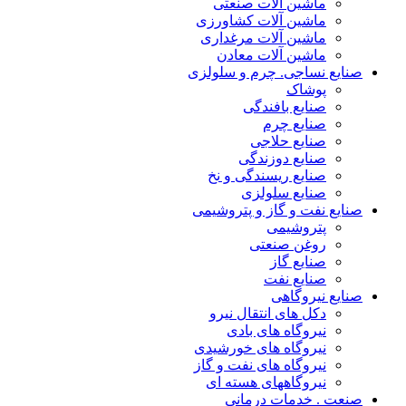
ماشین آلات صنعتی
ماشین آلات کشاورزی
ماشین آلات مرغداری
ماشین آلات معادن
صنایع نساجی. چرم و سلولزی
پوشاک
صنایع بافندگی
صنایع چرم
صنایع حلاجی
صنایع دوزندگی
صنایع ریسندگی و نخ
صنایع سلولزی
صنایع نفت و گاز و پتروشیمی
پتروشیمی
روغن صنعتی
صنایع گاز
صنایع نفت
صنایع نیروگاهی
دکل های انتقال نیرو
نیروگاه های بادی
نیروگاه های خورشیدی
نیروگاه های نفت و گاز
نیروگاههای هسته ای
صنعت . خدمات درمانی