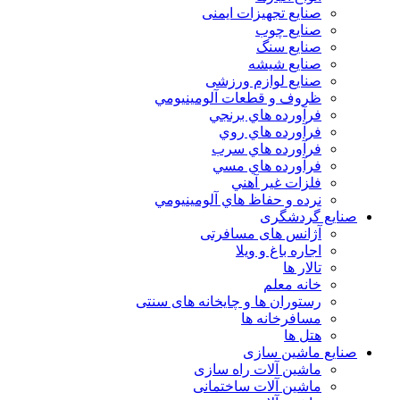
صنایع تجهیزات ایمنی
صنایع چوب
صنایع سنگ
صنایع شیشه
صنایع لوازم ورزشی
ظروف و قطعات آلومينيومي
فرآورده هاي برنجي
فرآورده هاي روي
فرآورده هاي سرب
فرآورده هاي مسي
فلزات غير آهني
نرده و حفاظ هاي آلومينيومي
صنایع گردشگری
آژانس های مسافرتی
اجاره باغ و ویلا
تالار ها
خانه معلم
رستوران ها و چایخانه های سنتی
مسافرخانه ها
هتل ها
صنایع ماشین سازی
ماشین آلات راه سازی
ماشین آلات ساختمانی