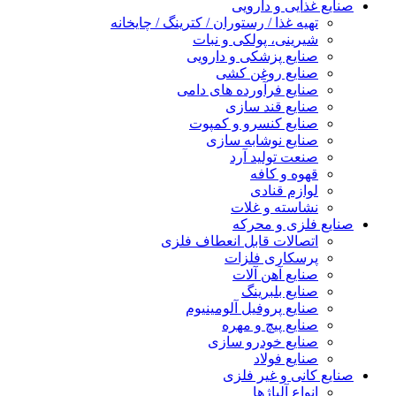
صنایع غذایی و دارویی
تهیه غذا / رستوران / کترینگ / چایخانه
شیرینی، پولکی و نبات
صنایع پزشکی و دارویی
صنایع روغن کشی
صنایع فرآورده های دامی
صنایع قند سازی
صنایع کنسرو و کمپوت
صنایع نوشابه سازی
صنعت تولید آرد
قهوه و کافه
لوازم قنادی
نشاسته و غلات
صنایع فلزی و محرکه
اتصالات قابل انعطاف فلزی
پرسکاری فلزات
صنایع آهن آلات
صنایع بلبرینگ
صنایع پروفیل آلومینیوم
صنایع پیچ و مهره
صنایع خودرو سازی
صنایع فولاد
صنایع کانی و غیر فلزی
انواع آلياژها