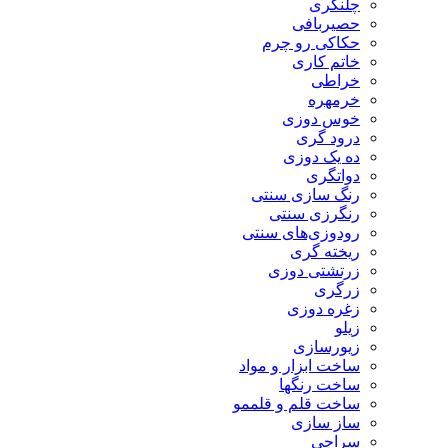
چلنگری
حصیربافی
حکاکی رو چرم
خاتم کاری
خراطی
خرمهره
خوس دوزی
درود گری
ده یک دوزی
دواتگری
رنگ سازی سنتی
رنگرزی سنتی
رودوزی‌های سنتی
ریخته گری
زرتشتی دوزی
زرگری
زغره دوزی
زیلو
زیورسازی
ساخت ابزار و مواد
ساخت رنگها
ساخت قلم و قلممو
ساز سازی
سراجی