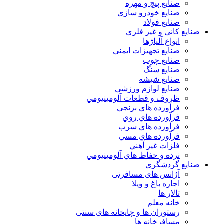
صنایع پیچ و مهره
صنایع خودرو سازی
صنایع فولاد
صنایع کانی و غیر فلزی
انواع آلياژها
صنایع تجهیزات ایمنی
صنایع چوب
صنایع سنگ
صنایع شیشه
صنایع لوازم ورزشی
ظروف و قطعات آلومينيومي
فرآورده هاي برنجي
فرآورده هاي روي
فرآورده هاي سرب
فرآورده هاي مسي
فلزات غير آهني
نرده و حفاظ هاي آلومينيومي
صنایع گردشگری
آژانس های مسافرتی
اجاره باغ و ویلا
تالار ها
خانه معلم
رستوران ها و چایخانه های سنتی
مسافرخانه ها