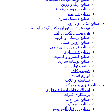
صنایع رنگ و رزین
صنایع سموم و دفع آفات
صنایع شوینده
صنایع لاستیک سازی
صنایع غذایی و دارویی
تهیه غذا / رستوران / کترینگ / چایخانه
شیرینی، پولکی و نبات
صنایع پزشکی و دارویی
صنایع روغن کشی
صنایع فرآورده های دامی
صنایع قند سازی
صنایع کنسرو و کمپوت
صنایع نوشابه سازی
صنعت تولید آرد
قهوه و کافه
لوازم قنادی
نشاسته و غلات
صنایع فلزی و محرکه
اتصالات قابل انعطاف فلزی
پرسکاری فلزات
صنایع آهن آلات
صنایع بلبرینگ
صنایع پروفیل آلومینیوم