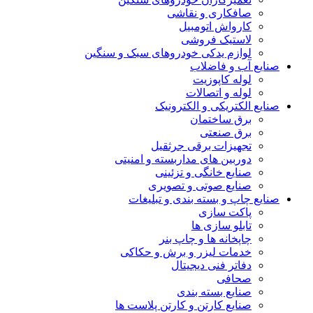
صافکاری و نقاشی
کارواش اتومبیل
لاستیک فروشی
لوازم یدکی خودروهای سبک و سنگین
صنایع آب و فاضلاب
لوله کاپوزیت
لوله و اتصالات
صنایع الکتریکی و الکترونیک
برق ساختمان
برق صنعتی
تجهیزات برقی جرثقیل
دوربین های مداربسته و امنیتی
صنایع خانگی و تزئینی
صنایع صوتی و تصویری
صنایع چاپ و بسته بندی و تبلیغات
پاکت سازی
تابلو سازی ها
چاپخانه ها و چاپ بنر
خدمات لیزر و برش و حکاکی
دفاتر فنی دیجیتال
صحافی
صنایع بسته بندی
صنایع کارتن و کارتن پلاست ها