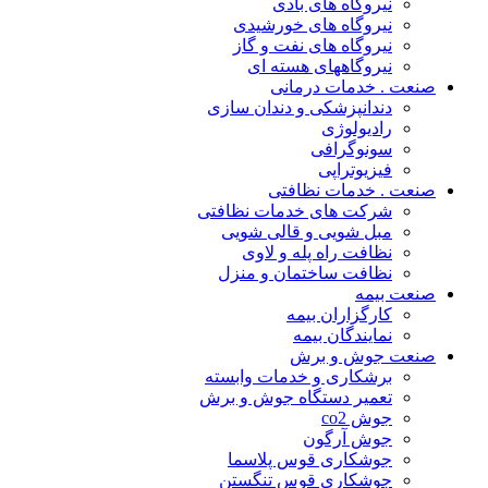
نیروگاه های بادی
نیروگاه های خورشیدی
نیروگاه های نفت و گاز
نیروگاههای هسته ای
صنعت . خدمات درمانی
دندانپزشکی و دندان سازی
رادیولوژی
سونوگرافی
فیزیوتراپی
صنعت . خدمات نظافتی
شرکت های خدمات نظافتی
مبل شویی و قالی شویی
نظافت راه پله و لاوی
نظافت ساختمان و منزل
صنعت بیمه
کارگزاران بیمه
نمایندگان بیمه
صنعت جوش و برش
برشکاری و خدمات وابسته
تعمیر دستگاه جوش و برش
جوش co2
جوش آرگون
جوشکاری قوس پلاسما
جوشکاری قوس تنگستن