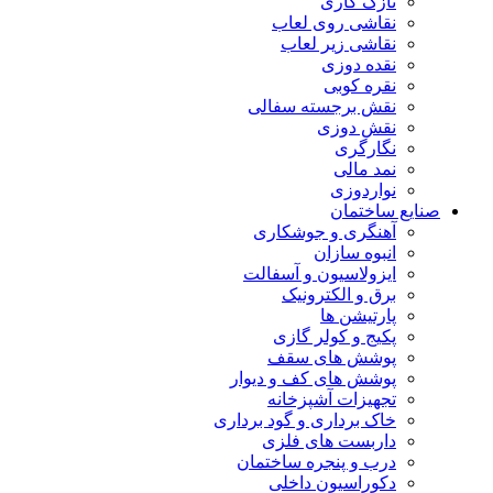
نازک کاری
نقاشی روی لعاب
نقاشی زیر لعاب
نقده دوزی
نقره کوبی
نقش برجسته سفالی
نقش دوزی
نگارگری
نمد مالی
نواردوزی
صنایع ساختمان
آهنگری و جوشکاری
انبوه سازان
ایزولاسیون و آسفالت
برق و الکترونیک
پارتیشن ها
پکیج و کولر گازی
پوشش های سقف
پوشش های کف و دیوار
تجهیزات آشپزخانه
خاک برداری و گود برداری
داربست های فلزی
درب و پنجره ساختمان
دکوراسیون داخلی