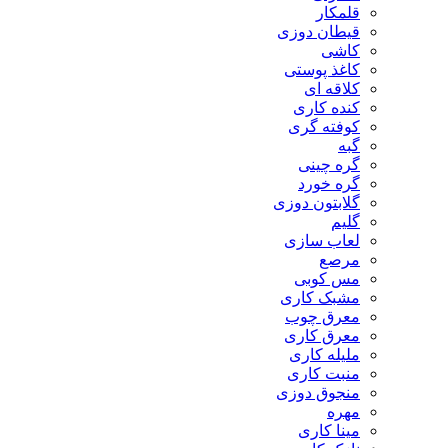
قلمکار
قیطان دوزی
کاشی
کاغذ پوستی
کلاقه ای
کنده کاری
کوفته گری
گبه
گره چینی
گره خورد
گلابتون دوزی
گلیم
لعاب سازی
مرصع
مس کوبی
مشبک کاری
معرق چوب
معرق کاری
مليله کاری
منبت کاری
منجوق دوزی
مهره
مینا کاری