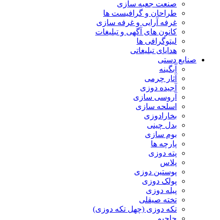
صنعت جعبه سازی
طراحان و گرافیست ها
غرفه آرایی و غرفه سازی
کانون های آگهی و تبلیغات
لیتوگرافی ها
هدایای تبلیغاتی
صنایع دستی
آبگینه
آثار چرمی
آجیده دوزی
آروسی سازی
اسلحه سازی
بخارادوزی
بدل چینی
بوم سازی
پارچه ها
پته دوزی
پلاس
پوستین دوزی
پولک دوزی
پیله دوزی
تخته صیقلی
تکه دوزی (چهل تکه دوزی)
جاجیم