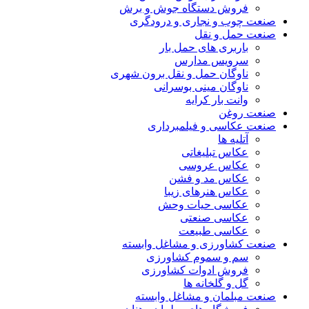
فروش دستگاه جوش و برش
صنعت چوب و نجاری و درودگری
صنعت حمل و نقل
باربری های حمل بار
سرویس مدارس
ناوگان حمل و نقل برون شهری
ناوگان مینی بوسرانی
وانت بار کرایه
صنعت روغن
صنعت عکاسی و فیلمبرداری
آتلیه ها
عکاس تبلیغاتی
عکاس عروسی
عکاس مد و فشن
عکاس هنرهای زیبا
عکاسی حیات وحش
عکاسی صنعتی
عکاسی طبیعت
صنعت کشاورزی و مشاغل وابسته
سم و سموم کشاورزی
فروش ادوات کشاورزی
گل و گلخانه ها
صنعت مبلمان و مشاغل وابسته