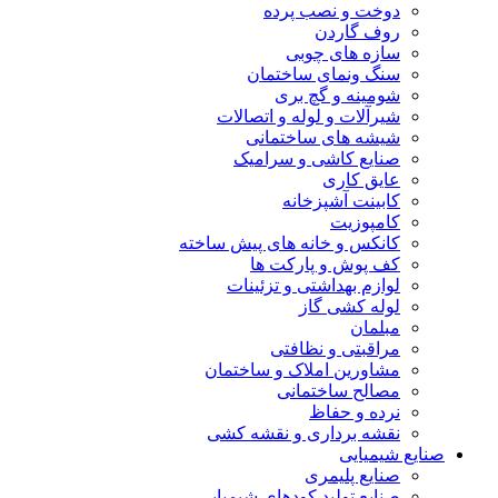
دوخت و نصب پرده
روف گاردن
سازه های چوبی
سنگ ونمای ساختمان
شومینه و گچ بری
شیرآلات و لوله و اتصالات
شیشه های ساختمانی
صنایع کاشی و سرامیک
عایق کاری
کابینت آشپزخانه
کامپوزیت
کانکس و خانه های پیش ساخته
کف پوش و پارکت ها
لوازم بهداشتی و تزئینات
لوله کشی گاز
مبلمان
مراقبتی و نظافتی
مشاورین املاک و ساختمان
مصالح ساختمانی
نرده و حفاظ
نقشه برداری و نقشه کشی
صنایع شیمیایی
صنایع پلیمری
صنایع تولید کودهای شیمیایی