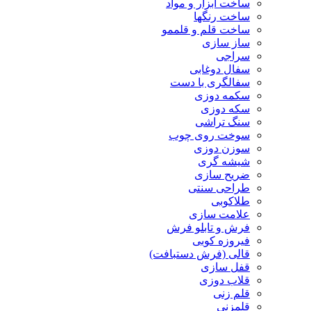
ساخت ابزار و مواد
ساخت رنگها
ساخت قلم و قلممو
ساز سازی
سراجی
سفال دوغابی
سفالگری با دست
سکمه دوزی
سکه دوزی
سنگ تراشی
سوخت روی چوب
سوزن دوزی
شیشه گری
ضریح سازی
طراحی سنتی
طلاکوبی
علامت سازی
فرش و تابلو فرش
فیروزه کوبی
قالی (فرش دستبافت)
قفل سازی
قلاب دوزی
قلم زنی
قلمزنی