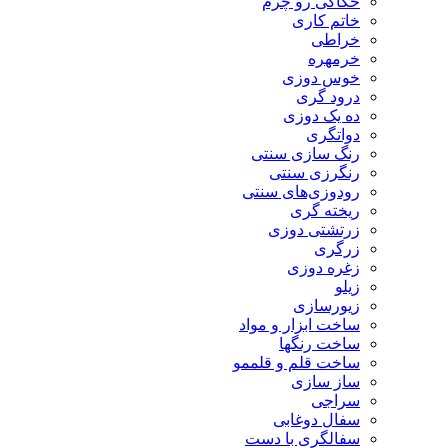
حکاکی رو چرم
خاتم کاری
خراطی
خرمهره
خوس دوزی
درود گری
ده یک دوزی
دواتگری
رنگ سازی سنتی
رنگرزی سنتی
رودوزی‌های سنتی
ریخته گری
زرتشتی دوزی
زرگری
زغره دوزی
زیلو
زیورسازی
ساخت ابزار و مواد
ساخت رنگها
ساخت قلم و قلممو
ساز سازی
سراجی
سفال دوغابی
سفالگری با دست