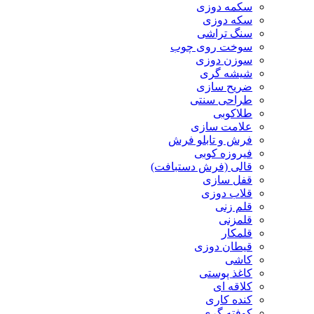
سکمه دوزی
سکه دوزی
سنگ تراشی
سوخت روی چوب
سوزن دوزی
شیشه گری
ضریح سازی
طراحی سنتی
طلاکوبی
علامت سازی
فرش و تابلو فرش
فیروزه کوبی
قالی (فرش دستبافت)
قفل سازی
قلاب دوزی
قلم زنی
قلمزنی
قلمکار
قیطان دوزی
کاشی
کاغذ پوستی
کلاقه ای
کنده کاری
کوفته گری