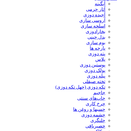
آبگینه
آثار چرمی
آجیده دوزی
آروسی سازی
اسلحه سازی
بخارادوزی
بدل چینی
بوم سازی
پارچه ها
پته دوزی
پلاس
پوستین دوزی
پولک دوزی
پیله دوزی
تخته صیقلی
تکه دوزی (چهل تکه دوزی)
جاجیم
چاپ‌های سنتی
چرخ کاری
چسبها و روغن ها
چشمه دوزی
چلنگری
حصیربافی