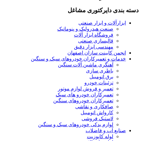
دسته بندی دایرکتوری مشاغل
ابزارآلات و ابزار صنعتی
صنعت هیدرولیک و پنوماتیک
فروشگاه ابزار آلات
قالبسازی صنعتی
مهندسی ابزار دقیق
انجمن کابینت سازان اصفهان
خدمات و تعمیرکاران خودروهای سبک و سنگین
آهنگری ماشین آلات سنگین
باطری سازی
برق اتومبیل
تزئینات خودرو
تعمیر و فروش لوازم موتور
تعمیرکاران خودرو های سبک
تعمیرکاران خودروهای سنگین
صافکاری و نقاشی
کارواش اتومبیل
لاستیک فروشی
لوازم یدکی خودروهای سبک و سنگین
صنایع آب و فاضلاب
لوله کاپوزیت