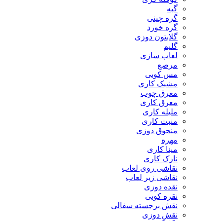
گبه
گره چینی
گره خورد
گلابتون دوزی
گلیم
لعاب سازی
مرصع
مس کوبی
مشبک کاری
معرق چوب
معرق کاری
مليله کاری
منبت کاری
منجوق دوزی
مهره
مینا کاری
نازک کاری
نقاشی روی لعاب
نقاشی زیر لعاب
نقده دوزی
نقره کوبی
نقش برجسته سفالی
نقش دوزی