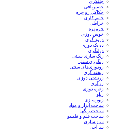
چلنگری
حصیربافی
حکاکی رو چرم
خاتم کاری
خراطی
خرمهره
خوس دوزی
درود گری
ده یک دوزی
دواتگری
رنگ سازی سنتی
رنگرزی سنتی
رودوزی‌های سنتی
ریخته گری
زرتشتی دوزی
زرگری
زغره دوزی
زیلو
زیورسازی
ساخت ابزار و مواد
ساخت رنگها
ساخت قلم و قلممو
ساز سازی
سراجی