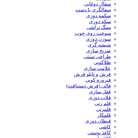
سفال دوغابی
سفالگری با دست
سکمه دوزی
سکه دوزی
سنگ تراشی
سوخت روی چوب
سوزن دوزی
شیشه گری
ضریح سازی
طراحی سنتی
طلاکوبی
علامت سازی
فرش و تابلو فرش
فیروزه کوبی
قالی (فرش دستبافت)
قفل سازی
قلاب دوزی
قلم زنی
قلمزنی
قلمکار
قیطان دوزی
کاشی
کاغذ پوستی