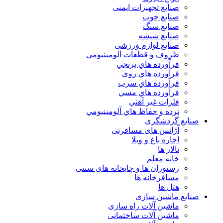
صنایع تجهیزات ایمنی
صنایع چوب
صنایع سنگ
صنایع شیشه
صنایع لوازم ورزشی
ظروف و قطعات آلومينيومي
فرآورده هاي برنجي
فرآورده هاي روي
فرآورده هاي سرب
فرآورده هاي مسي
فلزات غير آهني
نرده و حفاظ هاي آلومينيومي
صنایع گردشگری
آژانس های مسافرتی
اجاره باغ و ویلا
تالار ها
خانه معلم
رستوران ها و چایخانه های سنتی
مسافرخانه ها
هتل ها
صنایع ماشین سازی
ماشین آلات راه سازی
ماشین آلات ساختمانی