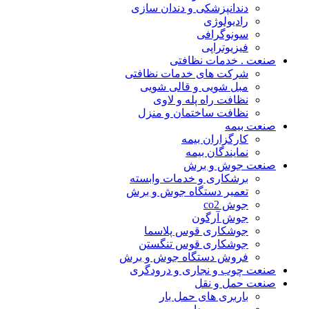
دندانپزشکی و دندان سازی
رادیولوژی
سونوگرافی
فیزیوتراپی
صنعت . خدمات نظافتی
شرکت های خدمات نظافتی
مبل شویی و قالی شویی
نظافت راه پله و لاوی
نظافت ساختمان و منزل
صنعت بیمه
کارگزاران بیمه
نمایندگان بیمه
صنعت جوش و برش
برشکاری و خدمات وابسته
تعمیر دستگاه جوش و برش
جوش co2
جوش آرگون
جوشکاری قوس پلاسما
جوشکاری قوس تنگستن
فروش دستگاه جوش و برش
صنعت چوب و نجاری و درودگری
صنعت حمل و نقل
باربری های حمل بار