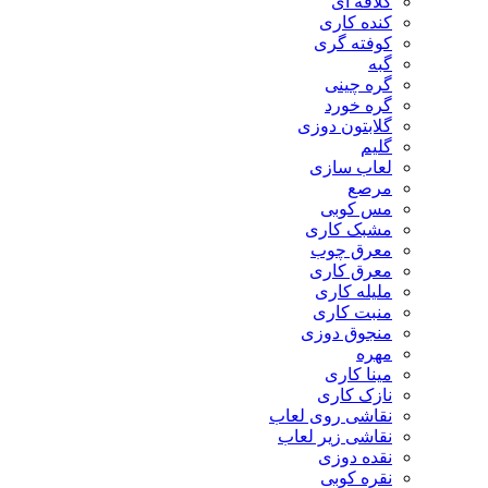
کلاقه ای
کنده کاری
کوفته گری
گبه
گره چینی
گره خورد
گلابتون دوزی
گلیم
لعاب سازی
مرصع
مس کوبی
مشبک کاری
معرق چوب
معرق کاری
مليله کاری
منبت کاری
منجوق دوزی
مهره
مینا کاری
نازک کاری
نقاشی روی لعاب
نقاشی زیر لعاب
نقده دوزی
نقره کوبی