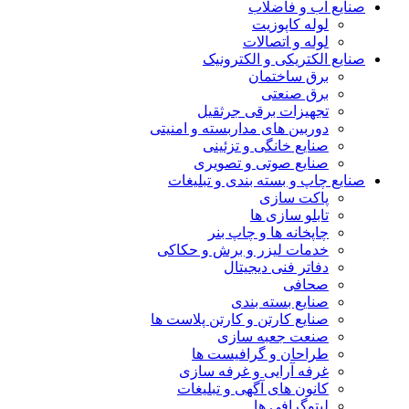
صنایع آب و فاضلاب
لوله کاپوزیت
لوله و اتصالات
صنایع الکتریکی و الکترونیک
برق ساختمان
برق صنعتی
تجهیزات برقی جرثقیل
دوربین های مداربسته و امنیتی
صنایع خانگی و تزئینی
صنایع صوتی و تصویری
صنایع چاپ و بسته بندی و تبلیغات
پاکت سازی
تابلو سازی ها
چاپخانه ها و چاپ بنر
خدمات لیزر و برش و حکاکی
دفاتر فنی دیجیتال
صحافی
صنایع بسته بندی
صنایع کارتن و کارتن پلاست ها
صنعت جعبه سازی
طراحان و گرافیست ها
غرفه آرایی و غرفه سازی
کانون های آگهی و تبلیغات
لیتوگرافی ها