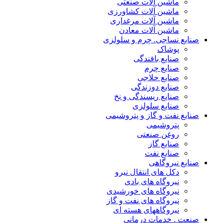
ماشین آلات صنعتی
ماشین آلات کشاورزی
ماشین آلات مرغداری
ماشین آلات معادن
صنایع نساجی. چرم و سلولزی
پوشاک
صنایع بافندگی
صنایع چرم
صنایع حلاجی
صنایع دوزندگی
صنایع ریسندگی و نخ
صنایع سلولزی
صنایع نفت و گاز و پتروشیمی
پتروشیمی
روغن صنعتی
صنایع گاز
صنایع نفت
صنایع نیروگاهی
دکل های انتقال نیرو
نیروگاه های بادی
نیروگاه های خورشیدی
نیروگاه های نفت و گاز
نیروگاههای هسته ای
صنعت . خدمات درمانی