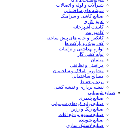
شیرآلات و لوله و اتصالات
شیشه های ساختمانی
صنایع کاشی و سرامیک
عایق کاری
کابینت آشپزخانه
کامپوزیت
کانکس و خانه های پیش ساخته
کف پوش و پارکت ها
لوازم بهداشتی و تزئینات
لوله کشی گاز
مبلمان
مراقبتی و نظافتی
مشاورین املاک و ساختمان
مصالح ساختمانی
نرده و حفاظ
نقشه برداری و نقشه کشی
صنایع شیمیایی
صنایع پلیمری
صنایع تولید کودهای شیمیایی
صنایع رنگ و رزین
صنایع سموم و دفع آفات
صنایع شوینده
صنایع لاستیک سازی