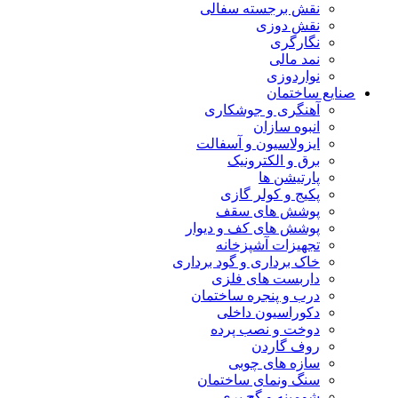
نقش برجسته سفالی
نقش دوزی
نگارگری
نمد مالی
نواردوزی
صنایع ساختمان
آهنگری و جوشکاری
انبوه سازان
ایزولاسیون و آسفالت
برق و الکترونیک
پارتیشن ها
پکیج و کولر گازی
پوشش های سقف
پوشش های کف و دیوار
تجهیزات آشپزخانه
خاک برداری و گود برداری
داربست های فلزی
درب و پنجره ساختمان
دکوراسیون داخلی
دوخت و نصب پرده
روف گاردن
سازه های چوبی
سنگ ونمای ساختمان
شومینه و گچ بری