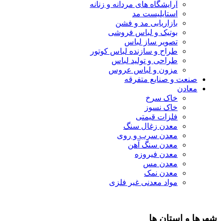
آرایشگاه های مردانه و زنانه
استایلیست مد
بازاریابی مد و فشن
بوتیک و لباس فروشی
تصویر ساز لباس
طراح و سازنده لباس کوتور
طراحی و تولید لباس
مزون و لباس عروس
صنعت و صنایع متفرقه
معادن
خاک سرخ
خاک نسوز
فلزات قیمتی
معدن زغال سنگ
معدن سرب و روی
معدن سنگ آهن
معدن فیروزه
معدن مس
معدن نمک
مواد معدنی غیر فلزی
شهرها و استان ها