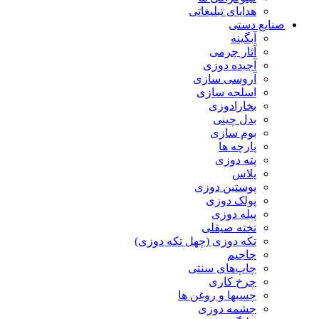
هدایای تبلیغاتی
صنایع دستی
آبگینه
آثار چرمی
آجیده دوزی
آروسی سازی
اسلحه سازی
بخارادوزی
بدل چینی
بوم سازی
پارچه ها
پته دوزی
پلاس
پوستین دوزی
پولک دوزی
پیله دوزی
تخته صیقلی
تکه دوزی (چهل تکه دوزی)
جاجیم
چاپ‌های سنتی
چرخ کاری
چسبها و روغن ها
چشمه دوزی