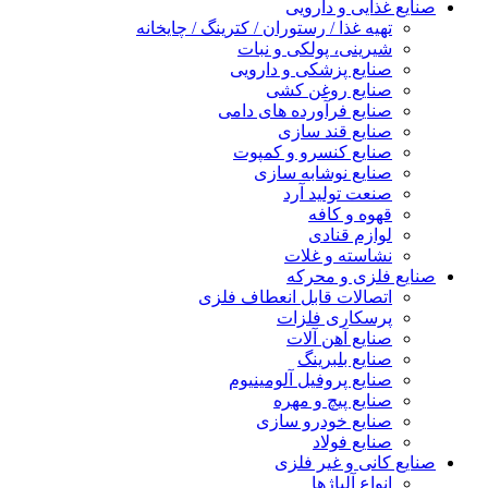
صنایع غذایی و دارویی
تهیه غذا / رستوران / کترینگ / چایخانه
شیرینی، پولکی و نبات
صنایع پزشکی و دارویی
صنایع روغن کشی
صنایع فرآورده های دامی
صنایع قند سازی
صنایع کنسرو و کمپوت
صنایع نوشابه سازی
صنعت تولید آرد
قهوه و کافه
لوازم قنادی
نشاسته و غلات
صنایع فلزی و محرکه
اتصالات قابل انعطاف فلزی
پرسکاری فلزات
صنایع آهن آلات
صنایع بلبرینگ
صنایع پروفیل آلومینیوم
صنایع پیچ و مهره
صنایع خودرو سازی
صنایع فولاد
صنایع کانی و غیر فلزی
انواع آلياژها