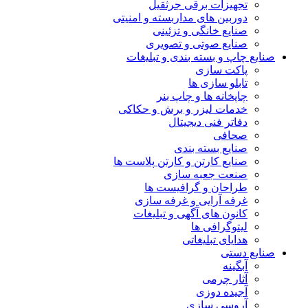
تجهیزات برقی جرثقیل
دوربین های مداربسته و امنیتی
صنایع خانگی و تزئینی
صنایع صوتی و تصویری
صنایع چاپ و بسته بندی و تبلیغات
پاکت سازی
تابلو سازی ها
چاپخانه ها و چاپ بنر
خدمات لیزر و برش و حکاکی
دفاتر فنی دیجیتال
صحافی
صنایع بسته بندی
صنایع کارتن و کارتن پلاست ها
صنعت جعبه سازی
طراحان و گرافیست ها
غرفه آرایی و غرفه سازی
کانون های آگهی و تبلیغات
لیتوگرافی ها
هدایای تبلیغاتی
صنایع دستی
آبگینه
آثار چرمی
آجیده دوزی
آروسی سازی