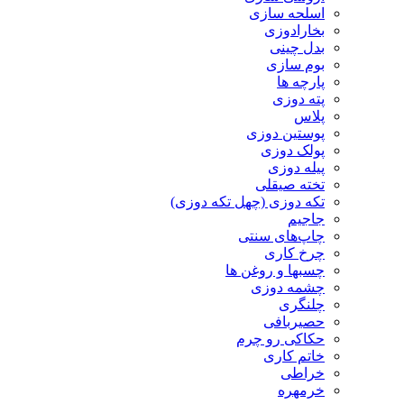
اسلحه سازی
بخارادوزی
بدل چینی
بوم سازی
پارچه ها
پته دوزی
پلاس
پوستین دوزی
پولک دوزی
پیله دوزی
تخته صیقلی
تکه دوزی (چهل تکه دوزی)
جاجیم
چاپ‌های سنتی
چرخ کاری
چسبها و روغن ها
چشمه دوزی
چلنگری
حصیربافی
حکاکی رو چرم
خاتم کاری
خراطی
خرمهره