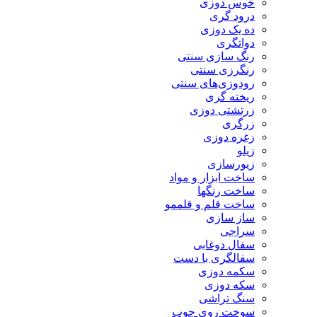
خوس دوزی
درود گری
ده یک دوزی
دواتگری
رنگ سازی سنتی
رنگرزی سنتی
رودوزی‌های سنتی
ریخته گری
زرتشتی دوزی
زرگری
زغره دوزی
زیلو
زیورسازی
ساخت ابزار و مواد
ساخت رنگها
ساخت قلم و قلممو
ساز سازی
سراجی
سفال دوغابی
سفالگری با دست
سکمه دوزی
سکه دوزی
سنگ تراشی
سوخت روی چوب