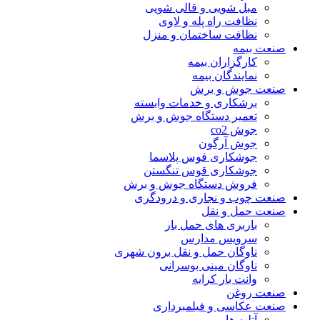
مبل شویی و قالی شویی
نظافت راه پله و لاوی
نظافت ساختمان و منزل
صنعت بیمه
کارگزاران بیمه
نمایندگان بیمه
صنعت جوش و برش
برشکاری و خدمات وابسته
تعمیر دستگاه جوش و برش
جوش co2
جوش آرگون
جوشکاری قوس پلاسما
جوشکاری قوس تنگستن
فروش دستگاه جوش و برش
صنعت چوب و نجاری و درودگری
صنعت حمل و نقل
باربری های حمل بار
سرویس مدارس
ناوگان حمل و نقل برون شهری
ناوگان مینی بوسرانی
وانت بار کرایه
صنعت روغن
صنعت عکاسی و فیلمبرداری
آتلیه ها