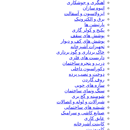
آهنگری و جوشکاری
انبوه سازان
ایزولاسیون و آسفالت
برق و الکترونیک
پارتیشن ها
پکیج و کولر گازی
پوشش های سقف
پوشش های کف و دیوار
تجهیزات آشپزخانه
خاک برداری و گود برداری
داربست های فلزی
درب و پنجره ساختمان
دکوراسیون داخلی
دوخت و نصب پرده
روف گاردن
سازه های چوبی
سنگ ونمای ساختمان
شومینه و گچ بری
شیرآلات و لوله و اتصالات
شیشه های ساختمانی
صنایع کاشی و سرامیک
عایق کاری
کابینت آشپزخانه
کامپوزیت