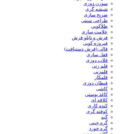
سوزن دوزی
شیشه گری
ضریح سازی
طراحی سنتی
طلاکوبی
علامت سازی
فرش و تابلو فرش
فیروزه کوبی
قالی (فرش دستبافت)
قفل سازی
قلاب دوزی
قلم زنی
قلمزنی
قلمکار
قیطان دوزی
کاشی
کاغذ پوستی
کلاقه ای
کنده کاری
کوفته گری
گبه
گره چینی
گره خورد