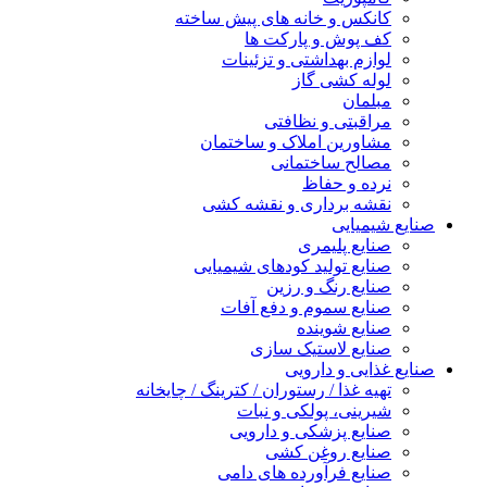
کانکس و خانه های پیش ساخته
کف پوش و پارکت ها
لوازم بهداشتی و تزئینات
لوله کشی گاز
مبلمان
مراقبتی و نظافتی
مشاورین املاک و ساختمان
مصالح ساختمانی
نرده و حفاظ
نقشه برداری و نقشه کشی
صنایع شیمیایی
صنایع پلیمری
صنایع تولید کودهای شیمیایی
صنایع رنگ و رزین
صنایع سموم و دفع آفات
صنایع شوینده
صنایع لاستیک سازی
صنایع غذایی و دارویی
تهیه غذا / رستوران / کترینگ / چایخانه
شیرینی، پولکی و نبات
صنایع پزشکی و دارویی
صنایع روغن کشی
صنایع فرآورده های دامی