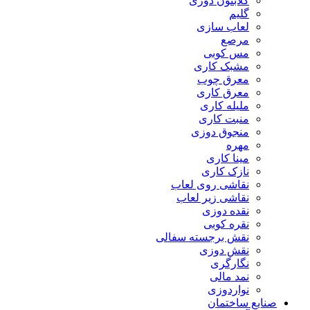
گلابتون دوزی
گلیم
لعاب سازی
مرصع
مس کوبی
مشبک کاری
معرق چوب
معرق کاری
مليله کاری
منبت کاری
منجوق دوزی
مهره
مینا کاری
نازک کاری
نقاشی روی لعاب
نقاشی زیر لعاب
نقده دوزی
نقره کوبی
نقش برجسته سفالی
نقش دوزی
نگارگری
نمد مالی
نواردوزی
صنایع ساختمان