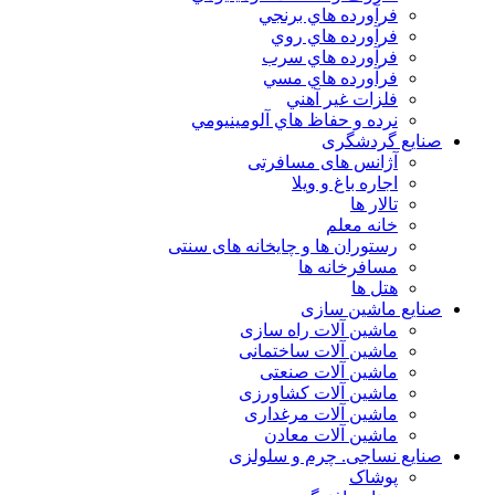
فرآورده هاي برنجي
فرآورده هاي روي
فرآورده هاي سرب
فرآورده هاي مسي
فلزات غير آهني
نرده و حفاظ هاي آلومينيومي
صنایع گردشگری
آژانس های مسافرتی
اجاره باغ و ویلا
تالار ها
خانه معلم
رستوران ها و چایخانه های سنتی
مسافرخانه ها
هتل ها
صنایع ماشین سازی
ماشین آلات راه سازی
ماشین آلات ساختمانی
ماشین آلات صنعتی
ماشین آلات کشاورزی
ماشین آلات مرغداری
ماشین آلات معادن
صنایع نساجی. چرم و سلولزی
پوشاک