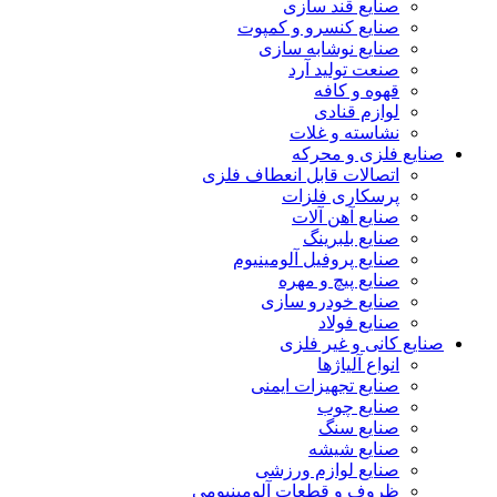
صنایع قند سازی
صنایع کنسرو و کمپوت
صنایع نوشابه سازی
صنعت تولید آرد
قهوه و کافه
لوازم قنادی
نشاسته و غلات
صنایع فلزی و محرکه
اتصالات قابل انعطاف فلزی
پرسکاری فلزات
صنایع آهن آلات
صنایع بلبرینگ
صنایع پروفیل آلومینیوم
صنایع پیچ و مهره
صنایع خودرو سازی
صنایع فولاد
صنایع کانی و غیر فلزی
انواع آلياژها
صنایع تجهیزات ایمنی
صنایع چوب
صنایع سنگ
صنایع شیشه
صنایع لوازم ورزشی
ظروف و قطعات آلومينيومي