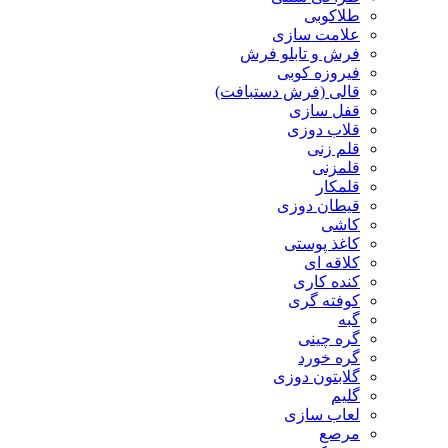
طلاکوبی
علامت سازی
فرش و تابلو فرش
فیروزه کوبی
قالی (فرش دستبافت)
قفل سازی
قلاب دوزی
قلم زنی
قلمزنی
قلمکار
قیطان دوزی
کاشی
کاغذ پوستی
کلاقه ای
کنده کاری
کوفته گری
گبه
گره چینی
گره خورد
گلابتون دوزی
گلیم
لعاب سازی
مرصع