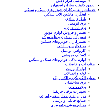
مهندسی ابزار دقیق
انجمن کابینت سازان اصفهان
خدمات و تعمیرکاران خودروهای سبک و سنگین
آهنگری ماشین آلات سنگین
باطری سازی
برق اتومبیل
تزئینات خودرو
تعمیر و فروش لوازم موتور
تعمیرکاران خودرو های سبک
تعمیرکاران خودروهای سنگین
صافکاری و نقاشی
کارواش اتومبیل
لاستیک فروشی
لوازم یدکی خودروهای سبک و سنگین
صنایع آب و فاضلاب
لوله کاپوزیت
لوله و اتصالات
صنایع الکتریکی و الکترونیک
برق ساختمان
برق صنعتی
تجهیزات برقی جرثقیل
دوربین های مداربسته و امنیتی
صنایع خانگی و تزئینی
صنایع صوتی و تصویری