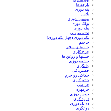
پارچه ها
پته دوزی
پلاس
پوستین دوزی
پولک دوزی
پیله دوزی
تخته صیقلی
تکه دوزی (چهل تکه دوزی)
جاجیم
چاپ‌های سنتی
چرخ کاری
چسبها و روغن ها
چشمه دوزی
چلنگری
حصیربافی
حکاکی رو چرم
خاتم کاری
خراطی
خرمهره
خوس دوزی
درود گری
ده یک دوزی
دواتگری