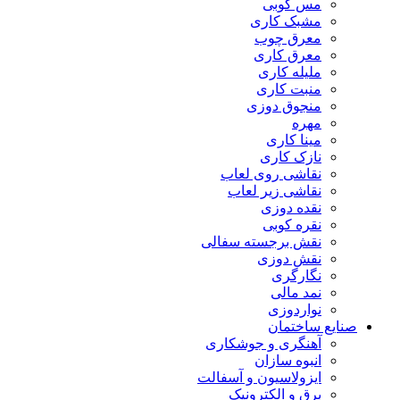
مس کوبی
مشبک کاری
معرق چوب
معرق کاری
مليله کاری
منبت کاری
منجوق دوزی
مهره
مینا کاری
نازک کاری
نقاشی روی لعاب
نقاشی زیر لعاب
نقده دوزی
نقره کوبی
نقش برجسته سفالی
نقش دوزی
نگارگری
نمد مالی
نواردوزی
صنایع ساختمان
آهنگری و جوشکاری
انبوه سازان
ایزولاسیون و آسفالت
برق و الکترونیک