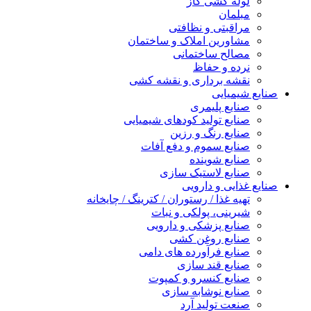
لوله کشی گاز
مبلمان
مراقبتی و نظافتی
مشاورین املاک و ساختمان
مصالح ساختمانی
نرده و حفاظ
نقشه برداری و نقشه کشی
صنایع شیمیایی
صنایع پلیمری
صنایع تولید کودهای شیمیایی
صنایع رنگ و رزین
صنایع سموم و دفع آفات
صنایع شوینده
صنایع لاستیک سازی
صنایع غذایی و دارویی
تهیه غذا / رستوران / کترینگ / چایخانه
شیرینی، پولکی و نبات
صنایع پزشکی و دارویی
صنایع روغن کشی
صنایع فرآورده های دامی
صنایع قند سازی
صنایع کنسرو و کمپوت
صنایع نوشابه سازی
صنعت تولید آرد