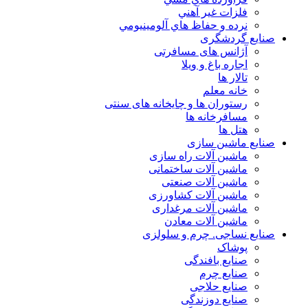
فلزات غير آهني
نرده و حفاظ هاي آلومينيومي
صنایع گردشگری
آژانس های مسافرتی
اجاره باغ و ویلا
تالار ها
خانه معلم
رستوران ها و چایخانه های سنتی
مسافرخانه ها
هتل ها
صنایع ماشین سازی
ماشین آلات راه سازی
ماشین آلات ساختمانی
ماشین آلات صنعتی
ماشین آلات کشاورزی
ماشین آلات مرغداری
ماشین آلات معادن
صنایع نساجی. چرم و سلولزی
پوشاک
صنایع بافندگی
صنایع چرم
صنایع حلاجی
صنایع دوزندگی