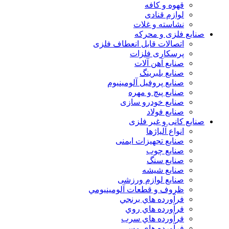
قهوه و کافه
لوازم قنادی
نشاسته و غلات
صنایع فلزی و محرکه
اتصالات قابل انعطاف فلزی
پرسکاری فلزات
صنایع آهن آلات
صنایع بلبرینگ
صنایع پروفیل آلومینیوم
صنایع پیچ و مهره
صنایع خودرو سازی
صنایع فولاد
صنایع کانی و غیر فلزی
انواع آلياژها
صنایع تجهیزات ایمنی
صنایع چوب
صنایع سنگ
صنایع شیشه
صنایع لوازم ورزشی
ظروف و قطعات آلومينيومي
فرآورده هاي برنجي
فرآورده هاي روي
فرآورده هاي سرب
فرآورده هاي مسي