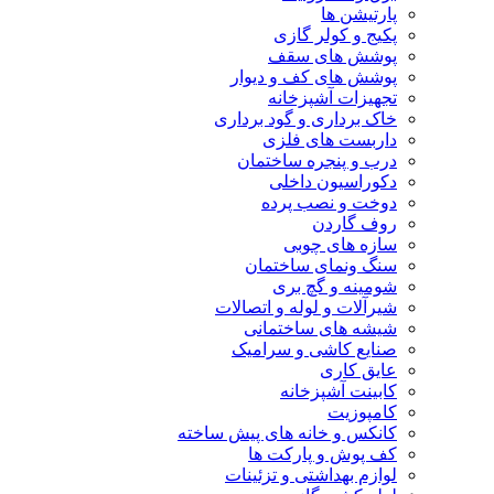
پارتیشن ها
پکیج و کولر گازی
پوشش های سقف
پوشش های کف و دیوار
تجهیزات آشپزخانه
خاک برداری و گود برداری
داربست های فلزی
درب و پنجره ساختمان
دکوراسیون داخلی
دوخت و نصب پرده
روف گاردن
سازه های چوبی
سنگ ونمای ساختمان
شومینه و گچ بری
شیرآلات و لوله و اتصالات
شیشه های ساختمانی
صنایع کاشی و سرامیک
عایق کاری
کابینت آشپزخانه
کامپوزیت
کانکس و خانه های پیش ساخته
کف پوش و پارکت ها
لوازم بهداشتی و تزئینات