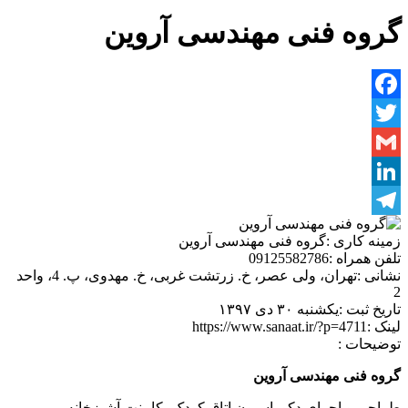
گروه فنی مهندسی آروین
Facebook
Twitter
Gmail
LinkedIn
Telegram
زمینه کاری :
گروه فنی مهندسی آروین
تلفن همراه :
09125582786
نشانی :
تهران، ولی عصر، خ. زرتشت غربی، خ. مهدوی، پ. 4، واحد
2
تاریخ ثبت :
یکشنبه ۳۰ دی ۱۳۹۷
لینک :
https://www.sanaat.ir/?p=4711
توضیحات :
گروه فنی مهندسی آروین
طراحی و اجرای دکوراسیون اتاق کودک، کابینت آشپزخانه،