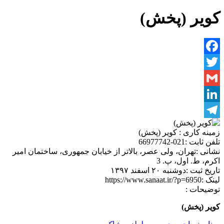
کویر (پخش)
Facebook
Twitter
Gmail
LinkedIn
Telegram
زمینه کاری :
کویر (پخش)
تلفن ثابت :
021-66977742
نشانی :
تهران، ولی عصر، بالاتر از خیابان جمهوری، ساختمان امیر
اکرم، ط. اول، پ. 3
تاریخ ثبت :
دوشنبه ۲۰ اسفند ۱۳۹۷
لینک :
https://www.sanaat.ir/?p=6950
توضیحات :
کویر (پخش)