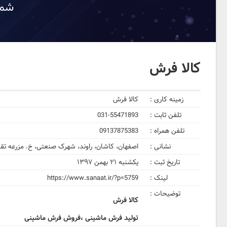
شما
کالا فرش
زمینه کاری :
کالا فرش
تلفن ثابت :
031-55471893
تلفن همراه :
09137875383
نشانی :
اصفهان، کاشان، راوند، شهرک صنعتی، خ. مزرعه تقی
تاریخ ثبت :
یکشنبه ۲۱ بهمن ۱۳۹۷
لینک :
https://www.sanaat.ir/?p=5759
توضیحات :
کالا فرش
تولید فرش ماشینی ،فروش فرش ماشینی