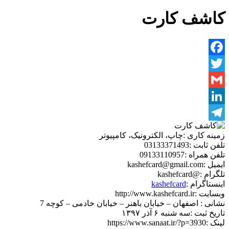
کاشف کارت
Facebook
Twitter
Gmail
LinkedIn
Telegram
زمینه کاری :
چاپ، الکترونیک، کامپیوتر
تلفن ثابت :
03133371493
تلفن همراه :
09133110957
ایمیل :
kashefcard@gmail.com
تلگرام :
@kashefcard
اینستاگرام :
kashefcard
وبسایت :
http://www.kashefcard.ir
نشانی :
اصفهان – خیابان باهنر – خیابان خادمی – کوچه 7
تاریخ ثبت :
سه شنبه ۶ آذر ۱۳۹۷
لینک :
https://www.sanaat.ir/?p=3930