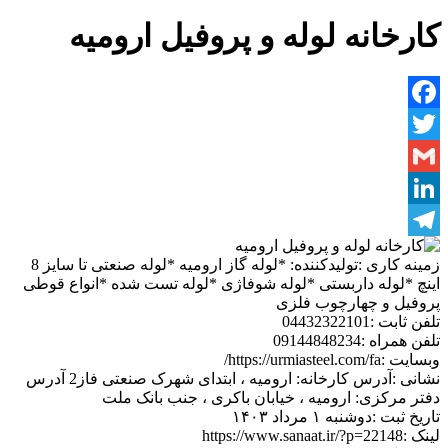
کارخانه لوله و پروفیل ارومیه
Facebook
Twitter
Gmail
LinkedIn
Telegram
زمینه کاری :
تولیدکننده: *لوله گاز ارومیه *لوله صنعتی تا سایز 8
اینچ *لوله داربستی *لوله شوفاژی *لوله تست شده *انواع قوطی
پروفیل و چهارچوب فلزی
تلفن ثابت :
04432322101
تلفن همراه :
09144848234
وبسایت :
https://urmiasteel.com/fa/
نشانی :
آدرس کارخانه: ارومیه ، ابتدای شهرک صنعتی فاز2 آدرس
دفتر مرکزی: ارومیه ، خیابان باکری ، جنب بانک ملت
تاریخ ثبت :
دوشنبه ۱ مرداد ۱۴۰۳
لینک :
https://www.sanaat.ir/?p=22148