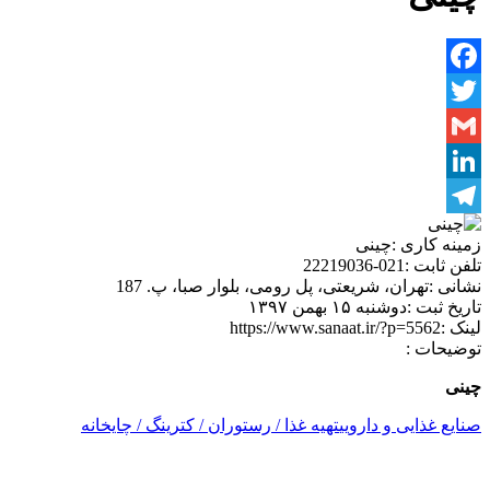
Facebook
Twitter
Gmail
LinkedIn
Telegram
زمینه کاری :
چینی
تلفن ثابت :
021-22219036
نشانی :
تهران، شریعتی، پل رومی، بلوار صبا، پ. 187
تاریخ ثبت :
دوشنبه ۱۵ بهمن ۱۳۹۷
لینک :
https://www.sanaat.ir/?p=5562
توضیحات :
چینی
صنایع غذایی و دارویی
تهیه غذا / رستوران / کترینگ / چایخانه