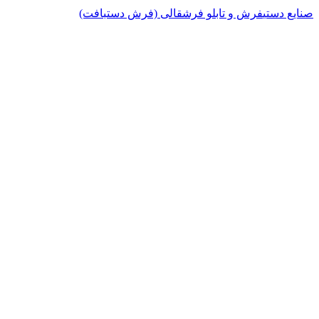
صنایع دستی
فرش و تابلو فرش
قالی (فرش دستبافت)