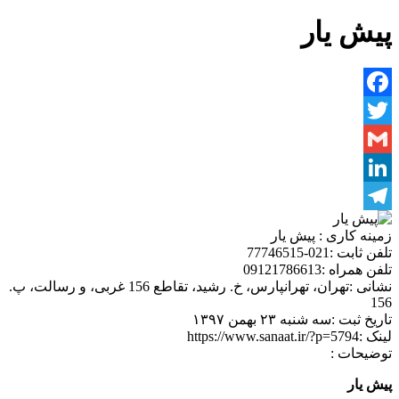
پیش یار
Facebook
Twitter
Gmail
LinkedIn
Telegram
زمینه کاری :
پیش یار
تلفن ثابت :
021-77746515
تلفن همراه :
09121786613
نشانی :
تهران، تهرانپارس، خ. رشید، تقاطع 156 غربی، و رسالت، پ.
156
تاریخ ثبت :
سه شنبه ۲۳ بهمن ۱۳۹۷
لینک :
https://www.sanaat.ir/?p=5794
توضیحات :
پیش یار