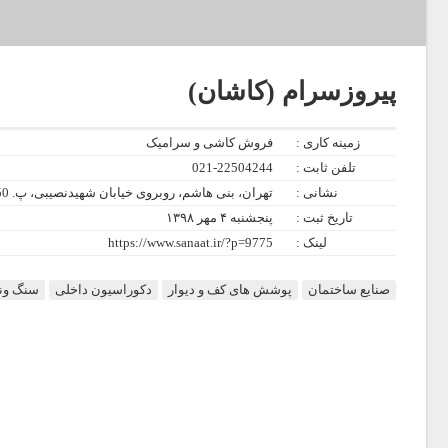
پیروزسرام (کاشان)
زمینه کاری :
فروش کاشی و سرامیک
تلفن ثابت :
021-22504244
نشانی :
تهران، بنی هاشم، روبروی خیابان شهیدنصیبی، پ. 250
تاریخ ثبت :
پنجشنبه ۴ مهر ۱۳۹۸
لینک :
https://www.sanaat.ir/?p=9775
صنایع ساختمان
پوشش های کف و دیوار
دکوراسیون داخلی
سنگ ون