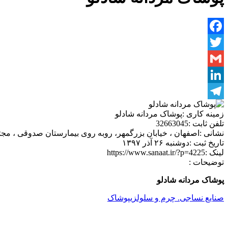
Facebook
Twitter
Gmail
LinkedIn
Telegram
زمینه کاری :
پوشاک مردانه شادلو
تلفن ثابت :
32663045
نشانی :
اصفهان ، خیابان بزرگمهر، روبه روی بیمارستان صدوقی ، مجت
تاریخ ثبت :
دوشنبه ۲۶ آذر ۱۳۹۷
لینک :
https://www.sanaat.ir/?p=4225
توضیحات :
پوشاک مردانه شادلو
صنایع نساجی. چرم و سلولزی
پوشاک