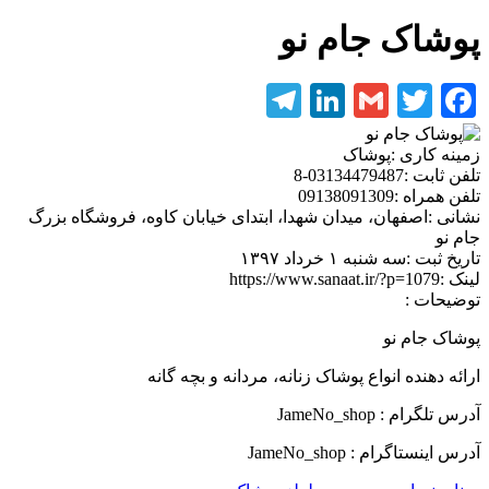
پوشاک جام نو
Telegram
LinkedIn
Gmail
Twitter
Facebook
زمینه کاری :
پوشاک
تلفن ثابت :
03134479487-8
تلفن همراه :
09138091309
نشانی :
اصفهان، میدان شهدا، ابتدای خیابان کاوه، فروشگاه بزرگ
جام نو
تاریخ ثبت :
سه شنبه ۱ خرداد ۱۳۹۷
لینک :
https://www.sanaat.ir/?p=1079
توضیحات :
پوشاک جام نو
ارائه دهنده انواع پوشاک زنانه، مردانه و بچه گانه
آدرس تلگرام : JameNo_shop
آدرس اینستاگرام : JameNo_shop