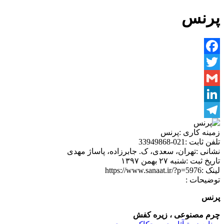
پرنس
Facebook
Twitter
Gmail
LinkedIn
Telegram
زمینه کاری :
پرنس
تلفن ثابت :
021-33949868
نشانی :
تهران، سعدی، ک. جابرزاده، پاساژ مهدی
تاریخ ثبت :
شنبه ۲۷ بهمن ۱۳۹۷
لینک :
https://www.sanaat.ir/?p=5976
توضیحات :
پرنس
چرم مصنوعی ، زیره کفش