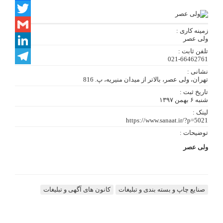
Facebook
Twitter
زمینه کاری :
ولی عصر
Gmail
تلفن ثابت :
LinkedIn
021-66462761
نشانی :
Telegram
تهران، ولی عصر، بالاتر از میدان منیریه، پ. 816
تاریخ ثبت :
شنبه ۶ بهمن ۱۳۹۷
لینک :
https://www.sanaat.ir/?p=5021
توضیحات :
ولی عصر
صنایع چاپ و بسته بندی و تبلیغات
کانون های آگهی و تبلیغات