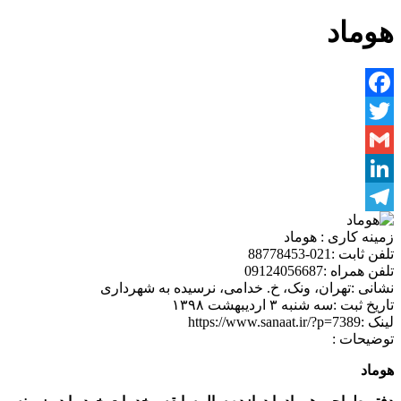
هوماد
Facebook
Twitter
Gmail
LinkedIn
Telegram
زمینه کاری :
هوماد
تلفن ثابت :
021-88778453
تلفن همراه :
09124056687
نشانی :
تهران، ونک، خ. خدامی، نرسیده به شهرداری
تاریخ ثبت :
سه شنبه ۳ اردیبهشت ۱۳۹۸
لینک :
https://www.sanaat.ir/?p=7389
توضیحات :
هوماد