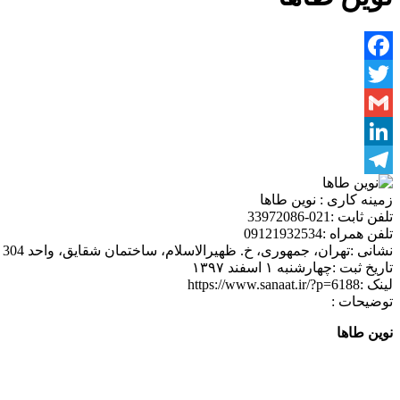
Facebook
Twitter
Gmail
LinkedIn
Telegram
زمینه کاری :
نوین طاها
تلفن ثابت :
021-33972086
تلفن همراه :
09121932534
نشانی :
تهران، جمهوری، خ. ظهیرالاسلام، ساختمان شقایق، واحد 304
تاریخ ثبت :
چهارشنبه ۱ اسفند ۱۳۹۷
لینک :
https://www.sanaat.ir/?p=6188
توضیحات :
نوین طاها