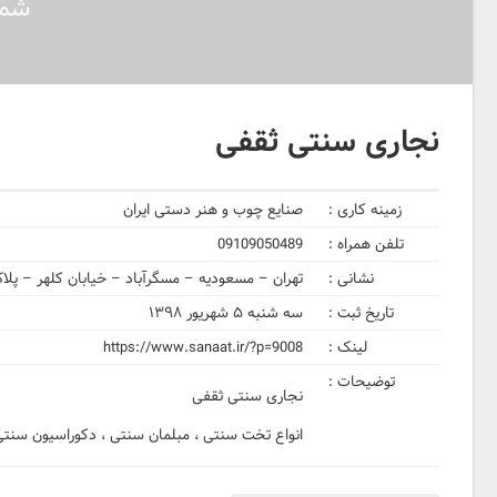
شما
نجاری سنتی ثقفی
زمینه کاری :
صنایع چوب و هنر دستی ایران
تلفن همراه :
09109050489
نشانی :
تهران – مسعودیه – مسگرآباد – خیابان کلهر – پلاک 5
تاریخ ثبت :
سه شنبه ۵ شهریور ۱۳۹۸
لینک :
https://www.sanaat.ir/?p=9008
توضیحات :
نجاری سنتی ثقفی
انواع تخت سنتی ، مبلمان سنتی ، دکوراسیون سنت