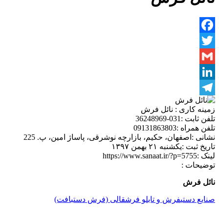
Facebook
Twitter
Gmail
LinkedIn
Telegram
زمینه کاری :
نائل فرش
تلفن ثابت :
031-36248969
تلفن همراه :
09131863803
نشانی :
اصفهان، حکیم، بازارچه نوشرقی، پاساژ امین، پ. 225
تاریخ ثبت :
یکشنبه ۲۱ بهمن ۱۳۹۷
لینک :
https://www.sanaat.ir/?p=5755
توضیحات :
نائل فرش
صنایع دستی
فرش و تابلو فرش
قالی (فرش دستبافت)