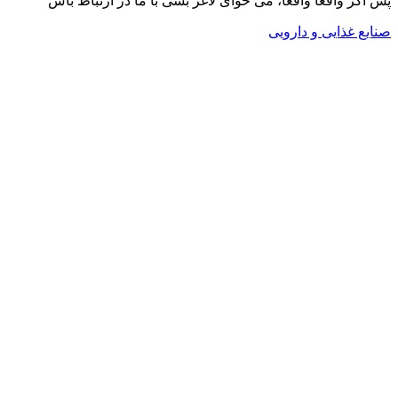
پس اگر واقعا واقعا، می خوای لاغر بشی با ما در ارتباط باش
صنایع غذایی و دارویی