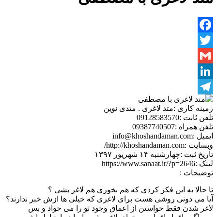
Facebook
Twitter
Gmail
LinkedIn
Telegram
زمینه کاری :
متد لاغری . متدی نوین
تلفن ثابت :
09128583570
تلفن همراه :
09387740507
ایمیل :
info@khoshandaman.com
وبسایت :
http://khoshandaman.com/
تاریخ ثبت :
چهارشنبه ۱۴ شهریور ۱۳۹۷
لینک :
https://www.sanaat.ir/?p=2646
توضیحات :
تا حالا به این فکر کردی که هم بخوری هم لاغر بشی ؟
آیا می دونی روشی هست برای لاغری که خیلی ها ازش خبر ندارند؟
لاغر شدن فقط خواستن از اعماق وجود تو را می خواد و بس