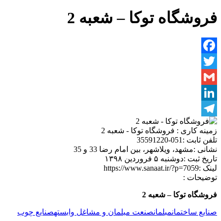
فروشگاه توکا – شعبه 2
Facebook
Twitter
Gmail
LinkedIn
Telegram
زمینه کاری :
فروشگاه توکا - شعبه 2
تلفن ثابت :
051-35591220
نشانی :
مشهد، ویلاشهر، بین امام رضا 33 و 35
تاریخ ثبت :
دوشنبه ۵ فروردین ۱۳۹۸
لینک :
https://www.sanaat.ir/?p=7059
توضیحات :
فروشگاه توکا – شعبه 2
صنایع ساختمان
مبلمان
صنعت مبلمان و مشاغل وابسته
صنایع چوب