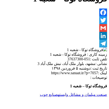
Facebook
Twitter
Gmail
LinkedIn
Telegram
زمینه کاری :
فروشگاه توکا - شعبه 1
تلفن ثابت :
051-37637300
نشانی :
مشهد، بلوار ملک آباد، نبش ملک آباد 3
تاریخ ثبت :
دوشنبه ۵ فروردین ۱۳۹۸
لینک :
https://www.sanaat.ir/?p=7057
توضیحات :
فروشگاه توکا – شعبه 1
صنعت مبلمان و مشاغل وابسته
صنایع چوب