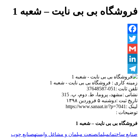
فروشگاه بی بی نایت – شعبه 1
Facebook
Twitter
Gmail
LinkedIn
Telegram
زمینه کاری :
فروشگاه بی بی نایت - شعبه 1
تلفن ثابت :
051-37648587
نشانی :
مشهد، پروما، ط. دوم، پ. 315
تاریخ ثبت :
دوشنبه ۵ فروردین ۱۳۹۸
لینک :
https://www.sanaat.ir/?p=7041
توضیحات :
فروشگاه بی بی نایت – شعبه 1
صنایع ساختمان
مبلمان
صنعت مبلمان و مشاغل وابسته
صنایع چوب