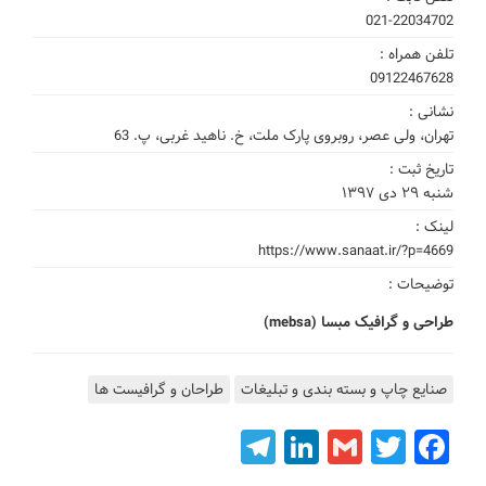
021-22034702
تلفن همراه :
09122467628
نشانی :
تهران، ولی عصر، روبروی پارک ملت، خ. ناهید غربی، پ. 63
تاریخ ثبت :
شنبه ۲۹ دی ۱۳۹۷
لینک :
https://www.sanaat.ir/?p=4669
توضیحات :
طراحی و گرافیک مبسا (mebsa)
صنایع چاپ و بسته بندی و تبلیغات
طراحان و گرافیست ها
Telegram
LinkedIn
Gmail
Facebook
Twitter