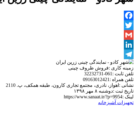
Facebook
Twitter
Gmail
LinkedIn
Telegram
زمینه کاری :
فروش ظروف چینی
تلفن ثابت :
061-32232731
تلفن همراه :
09163012421
نشانی :
اهواز، نادری، مجتمع تجاری کارون، طبقه همکف، پ. 2110
تاریخ ثبت :
دوشنبه ۸ مهر ۱۳۹۸
لینک :
https://www.sanaat.ir/?p=9954
تجهیزات آشپزخانه