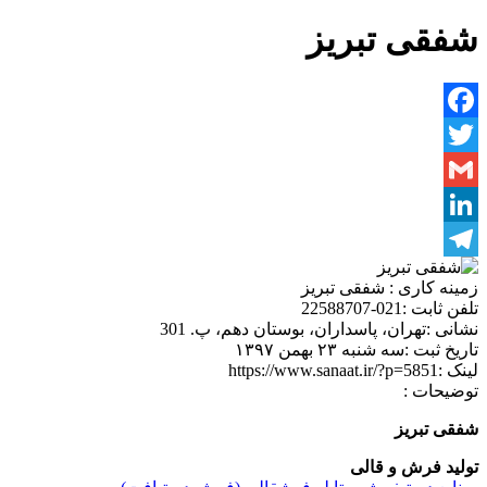
شفقی تبریز
Facebook
Twitter
Gmail
LinkedIn
Telegram
زمینه کاری :
شفقی تبریز
تلفن ثابت :
021-22588707
نشانی :
تهران، پاسداران، بوستان دهم، پ. 301
تاریخ ثبت :
سه شنبه ۲۳ بهمن ۱۳۹۷
لینک :
https://www.sanaat.ir/?p=5851
توضیحات :
شفقی تبریز
تولید فرش و قالی