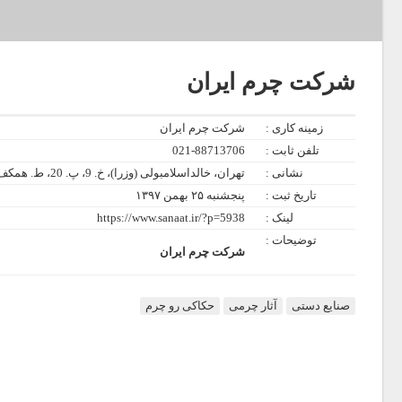
شرکت چرم ایران
زمینه کاری :
شرکت چرم ایران
تلفن ثابت :
021-88713706
نشانی :
تهران، خالداسلامبولی (وزرا)، خ. 9، پ. 20، ط. همکف
تاریخ ثبت :
پنجشنبه ۲۵ بهمن ۱۳۹۷
لینک :
https://www.sanaat.ir/?p=5938
توضیحات :
شرکت چرم ایران
صنایع دستی
آثار چرمی
حکاکی رو چرم