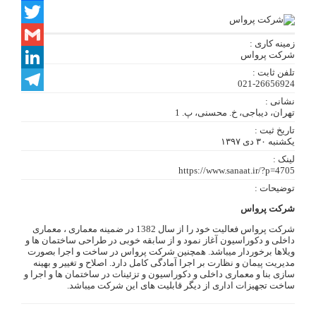
Facebook
Twitter
زمینه کاری :
شرکت پرواس
Gmail
تلفن ثابت :
LinkedIn
021-26656924
نشانی :
Telegram
تهران، دیباجی، خ. محسنی، پ. 1
تاریخ ثبت :
یکشنبه ۳۰ دی ۱۳۹۷
لینک :
https://www.sanaat.ir/?p=4705
توضیحات :
شرکت پرواس
شرکت پرواس فعالیت خود را از سال 1382 در ضمینه معماری ، معماری
داخلی و دکوراسیون آغاز نمود و از سابقه خوبی در طراحی ساختمان ها و
ویلاها برخوردار میباشد. همچنین شرکت پرواس در ساخت و اجرا بصورت
مدیریت پیمان و نظارت بر اجرا آمادگی کامل دارد. اصلاح و تغییر و بهینه
سازی بنا و معماری داخلی و دکوراسیون و تزئینات در ساختمان ها و اجرا و
ساخت تجهیزات اداری از دیگر قابلیت های این شرکت میباشد.