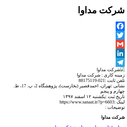
شرکت مداوا
Facebook
Twitter
Gmail
LinkedIn
Telegram
زمینه کاری :
شرکت مداوا
تلفن ثابت :
021-88175119
نشانی :
تهران، احمدقصیر (بخارست)، پژوهشگاه 2، پ. 17، ط.
چهارم و پنجم
تاریخ ثبت :
یکشنبه ۱۲ اسفند ۱۳۹۷
لینک :
https://www.sanaat.ir/?p=6603
توضیحات :
شرکت مداوا