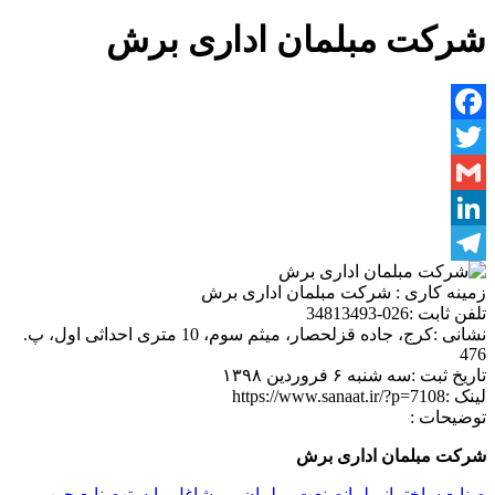
شرکت مبلمان اداری برش
Facebook
Twitter
Gmail
LinkedIn
Telegram
زمینه کاری :
شرکت مبلمان اداری برش
تلفن ثابت :
026-34813493
نشانی :
کرج، جاده قزلحصار، میثم سوم، 10 متری احداثی اول، پ.
476
تاریخ ثبت :
سه شنبه ۶ فروردین ۱۳۹۸
لینک :
https://www.sanaat.ir/?p=7108
توضیحات :
شرکت مبلمان اداری برش
صنایع ساختمان
مبلمان
صنعت مبلمان و مشاغل وابسته
صنایع چوب