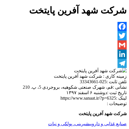
شرکت شهد آفرین پایتخت
Facebook
Twitter
Gmail
LinkedIn
Telegram
زمینه کاری :
شرکت شهد آفرین پایتخت
تلفن ثابت :
025-33343661
نشانی :
قم، شهرک صنعتی شکوهیه، بروجردی 5، پ. 210
تاریخ ثبت :
دوشنبه ۶ اسفند ۱۳۹۷
لینک :
https://www.sanaat.ir/?p=6325
توضیحات :
شرکت شهد آفرین پایتخت
صنایع غذایی و دارویی
شیرینی، پولکی و نبات