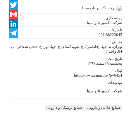
Facebook
Twitter
زمینه کاری :
شرکت اکسیر نانو سینا
Gmail
تلفن ثابت :
LinkedIn
021-88223045
نشانی :
Telegram
تهران، م. جهاد (فاطمی)، خ. شهیدگمنام، خ. جهانمهر، خ. فتحی شقاقی، پ.
94، واحد 7
تاریخ ثبت :
پنجشنبه ۹ اسفند ۱۳۹۷
لینک :
https://www.sanaat.ir/?p=6454
توضیحات :
شرکت اکسیر نانو سینا
صنایع غذایی و دارویی
صنایع پزشکی و دارویی