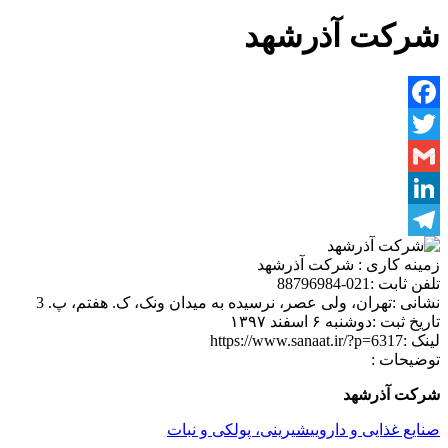
شرکت آذرشهد
Facebook
Twitter
Gmail
LinkedIn
Telegram
زمینه کاری :
شرکت آذرشهد
تلفن ثابت :
021-88796984
نشانی :
تهران، ولی عصر، نرسیده به میدان ونک، ک. هفتم، پ. 3
تاریخ ثبت :
دوشنبه ۶ اسفند ۱۳۹۷
لینک :
https://www.sanaat.ir/?p=6317
توضیحات :
شرکت آذرشهد
صنایع غذایی و دارویی
شیرینی، پولکی و نبات