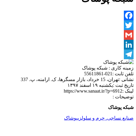
Facebook
Twitter
Gmail
LinkedIn
Telegram
زمینه کاری :
شبکه پوشاک
تلفن ثابت :
021-55611861
نشانی :
تهران، 15 خرداد، بازار مسگرها، ک. ارامنه، پ. 337
تاریخ ثبت :
یکشنبه ۱۹ اسفند ۱۳۹۷
لینک :
https://www.sanaat.ir/?p=6912
توضیحات :
شبکه پوشاک
صنایع نساجی. چرم و سلولزی
پوشاک