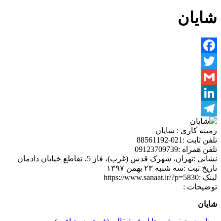
شایان
Facebook
Twitter
Gmail
LinkedIn
Telegram
زمینه کاری :
شایان
تلفن ثابت :
021-88561192
تلفن همراه :
09123709739
نشانی :
تهران، شهرک قدس (غرب)، فاز 5، تقاطع خیابان دادمان
تاریخ ثبت :
سه شنبه ۲۳ بهمن ۱۳۹۷
لینک :
https://www.sanaat.ir/?p=5830
توضیحات :
شایان