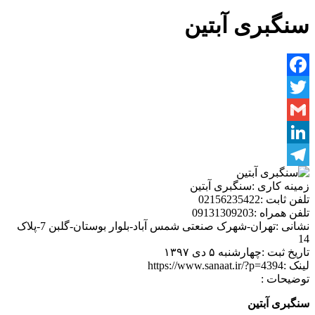
سنگبری آبتین
Facebook
Twitter
Gmail
LinkedIn
Telegram
زمینه کاری :
سنگبری آبتین
تلفن ثابت :
02156235422
تلفن همراه :
09131309203
نشانی :
تهران-شهرک صنعتی شمس آباد-بلوار بوستان-گلبن 7-پلاک
14
تاریخ ثبت :
چهارشنبه ۵ دی ۱۳۹۷
لینک :
https://www.sanaat.ir/?p=4394
توضیحات :
سنگبری آبتین