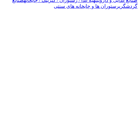
صنایع غذایی و دارویی
تهیه غذا / رستوران / کترینگ / چایخانه
صنایع
گردشگری
رستوران ها و چایخانه های سنتی