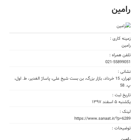
رامین
زمینه کاری :
رامین
تلفن همراه :
021-55899051
نشانی :
تهران، 15 خرداد، بازار بزرگ، بن بست شیخ علی، پاساژ الغدیر، ط. اول،
پ. 58
تاریخ ثبت :
یکشنبه ۵ اسفند ۱۳۹۷
لینک :
https://www.sanaat.ir/?p=6289
توضیحات :
رامین