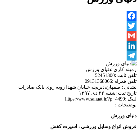
Facebook
Twitter
Gmail
LinkedIn
Telegram
زمینه کاری :
دنیای ورزش
تلفن ثابت :
52451300
تلفن همراه :
09131368066
نشانی :
اصفهان،دیزیچه خیابان شهدا روبه روی بانک صادرات
تاریخ ثبت :
شنبه ۲۲ دی ۱۳۹۷
لینک :
https://www.sanaat.ir/?p=4499
توضیحات :
دنیای ورزش
فروش انواع وسایل ورزشی ، اسپرت کفش